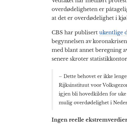
Vedtaket har medført protest
k
r
overdødeligheten er påtageli
at det er overdødelighet i kj
CBS har publisert
ukentlige 
begynnelsen av koronakrisen b
med blant annet beregning av
senere skroter statistikkontor
– Dette behovet er ikke lenge
Rijksinstituut voor Volksgez
igjen bli hovedkilden for uk
mulig overdødelighet i Nede
Ingen reelle ekstremverdie