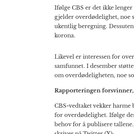
Ifølge CBS er det ikke lenger
gjelder overdødelighet, noe 
ukentlig beregning. Dessute
korona.
Likevel er interessen for ove
samfunnet. I desember støtte
om overdødeligheten, noe som
Rapporteringen forsvinner
CBS-vedtaket vekker harme bl
for overdødelighet. Ifølge d
behov for å publisere tallen
skriver på Twitter (X):