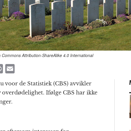
a Commons Attribution-ShareAlike 4.0 International
P
E
ri
m
 voor de Statistiek (CBS) avvikler
n
ai
 overdødelighet. Ifølge CBS har ikke
t
l
enger.
m