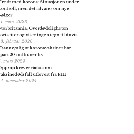
Tre år med korona: Situasjonen under
kontroll, men det advares om nye
bølger
11. mars 2023
Storbritannia: Overdødeligheten
fortsetter og viser ingen tegn til å avta
13. februar 2026
Usannsynlig at korona­vaksiner har
spart 20 millioner liv
4. mars 2023
Opprop krever rådata om
vaksinedødsfall utlevert fra FHI
14. november 2024