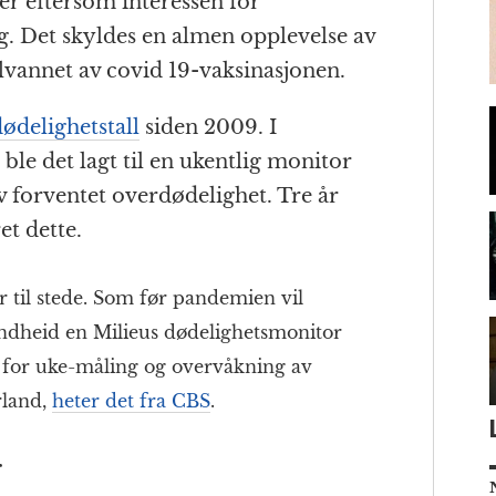
er eftersom interessen for
g. Det skyldes en almen opplevelse av
ølvannet av covid 19-vaksinasjonen.
dødelighetstall
siden 2009. I
le det lagt til en ukentlig monitor
 forventet overdødelighet. Tre år
et dette.
r til stede. Som før pandemien vil
ondheid en Milieus dødelighetsmonitor
e for uke-måling og overvåkning av
rland,
heter det fra CBS
.
r