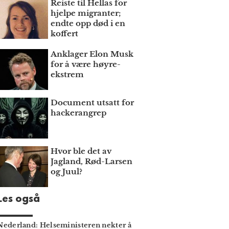
Reiste til Hellas for
hjelpe migranter;
endte opp død i en
koffert
Anklager Elon Musk
for å være høyre­
ekstrem
Document utsatt for
hackerangrep
Hvor ble det av
Jagland, Rød-Larsen
og Juul?
Les også
Nederland: Helse­ministeren nekter å