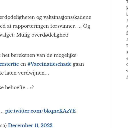
verdødeligheten og vaksinasjonsskadene
ved at rapporteringen forsvinner. … Og
alget: Mulig overdødelighet?
 het berekenen van de mogelijke
rsterfte
en
#Vaccinatieschade
gaan
te laten verdwijnen…
ke behoefte…»?
t…
pic.twitter.com/bkqneKAzYE
ma)
December 11, 2023