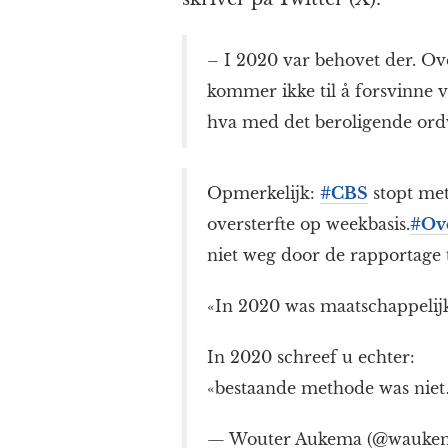
– I 2020 var behovet der. O
kommer ikke til å forsvinne 
hva med det beroligende ordv
Opmerkelijk:
#CBS
stopt met
oversterfte op weekbasis.
#Ove
niet weg door de rapportage 
«In 2020 was maatschappelij
In 2020 schreef u echter:
«bestaande methode was nie
— Wouter Aukema (@wauke