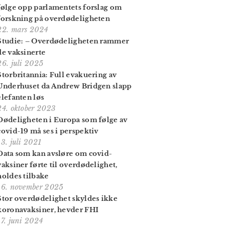
følge opp parlamentets forslag om
forskning på over­dødeligheten
22. mars 2024
Studie: – Over­dødelig­heten rammer
de vaksinerte
26. juli 2025
Storbritannia: Full evakuering av
Under­huset da Andrew Bridgen slapp
elefanten løs
24. oktober 2023
Dødeligheten i Europa som følge av
covid-19 må ses i perspektiv
13. juli 2021
Data som kan avsløre om covid-
vaksiner førte til over­dødelig­het,
holdes tilbake
16. november 2025
Stor overdødelighet skyldes ikke
koronavaksiner, hevder FHI
17. juni 2024