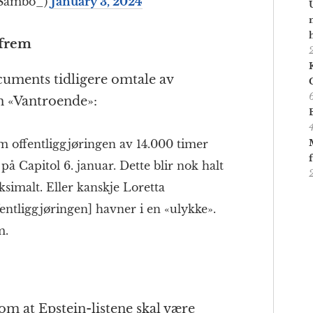
_Sambo_)
January 3, 2024
 frem
uments tidligere omtale av
en «Vantroende»:
som offentliggjøringen av 14.000 timer
å Capitol 6. januar. Dette blir nok halt
ksimalt. Eller kanskje Loretta
tliggjøringen] havner i en «ulykke».
m.
om at Epstein-listene skal være