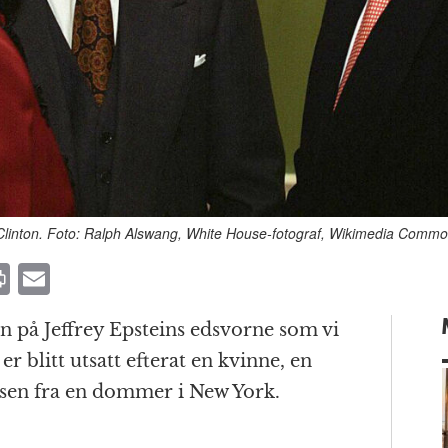
ll Clinton. Foto: Ralph Alswang, White House-fotograf, Wikimedia Comm
P
E
ri
m
n på Jeffrey Epsteins edsvorne som vi
n
ai
, er blitt utsatt efterat en kvinne, en
t
l
lsen fra en dommer i New York.