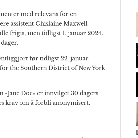
m
menter med relevans for en
gere assistent Ghislaine Maxwell
lle frigis, men tidligst 1. januar 2024.
4 dager.
tliggjort før tidligst 22. januar,
 for the Southern District of New York
n «Jane Doe» er innvilget 30 dagers
es krav om å forbli anonymisert.