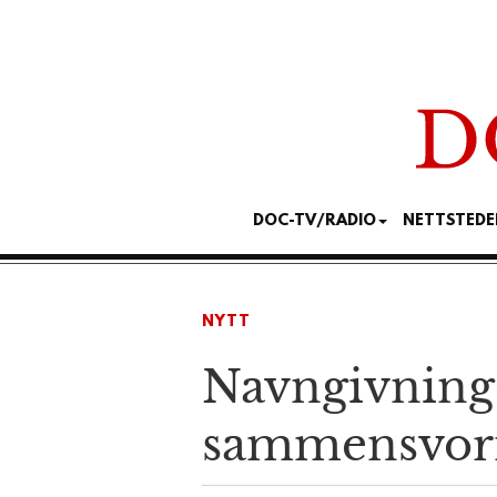
DOC-TV/RADIO
NETTSTEDE
NYTT
Navngivninge
sammen­svorne 