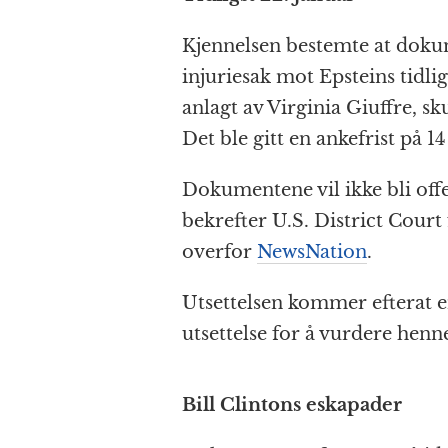
o
e
p
at
Kjennelsen bestemte at doku
k
r
injuriesak mot Epsteins tidli
anlagt av Virginia Giuffre, sku
Det ble gitt en ankefrist på 1
Dokumentene vil ikke bli offen
bekrefter U.S. District Court
overfor
NewsNation
.
Utsettelsen kommer efterat e
utsettelse for å vurdere henn
Bill Clintons eskapader