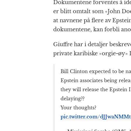
Dokumentene forventes å iden
er blitt omtalt som «John Do
at navnene på flere av Epstei
dokumentene, kan forbli an
Giuffre har i detaljer beskre
private karibiske «orgie-øy» L
Bill Clinton expected to be na
Epstein associates being rel
they will release the Epstein I
delaying??
Your thoughts?
pic.twitter.com/dJJwaNMMt