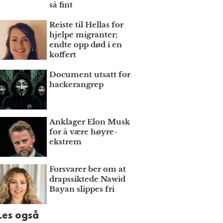
så fint
Reiste til Hellas for
hjelpe migranter;
endte opp død i en
koffert
Document utsatt for
hackerangrep
Anklager Elon Musk
for å være høyre­
ekstrem
Forsvarer ber om at
draps­siktede Nawid
Bayan slippes fri
Les også