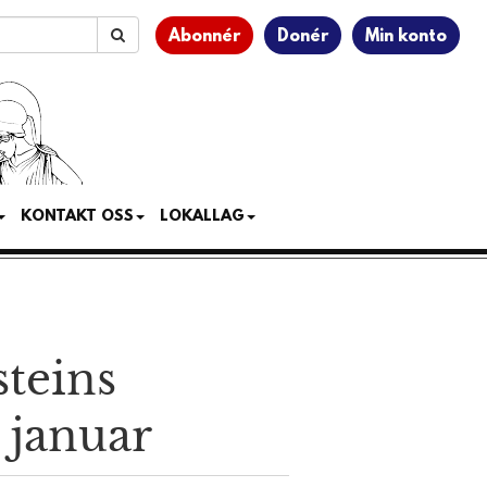
Abonnér
Donér
Min konto
KONTAKT OSS
LOKALLAG
steins
. januar