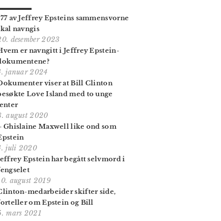
177 av Jeffrey Epsteins sammen­svorne
skal navngis
20. desember 2023
Hvem er navngitt i Jeffrey Epstein-
dokumentene?
4. januar 2024
Dokumenter viser at Bill Clinton
besøkte Love Island med to unge
jenter
8. august 2020
– Ghislaine Maxwell like ond som
Epstein
4. juli 2020
Jeffrey Epstein har begått selvmord i
fengselet
10. august 2019
Clinton-medarbeider skifter side,
forteller om Epstein og Bill
5. mars 2021