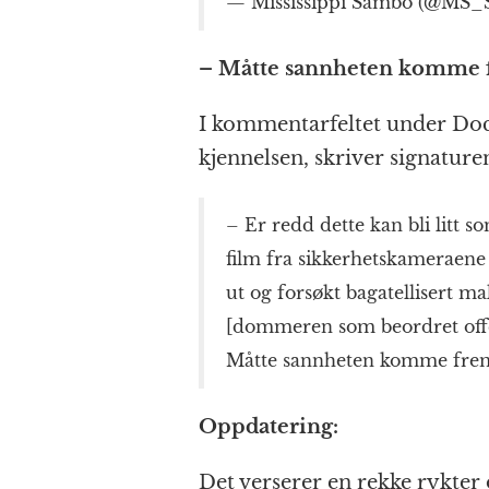
— Mississippi Sambo (@MS
– Måtte sannheten komme
I kommentarfeltet under Doc
kjennelsen, skriver signatur
– Er redd dette kan bli litt 
film fra sikkerhetskameraene p
ut og forsøkt bagatellisert ma
[dommeren som beordret offen
Måtte sannheten komme fre
Oppdatering:
Det verserer en rekke rykter 