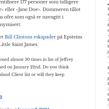
tifisere 177 personer som tidligere
e» eller «Jane Doe». Dommeren tillot
ns ofre som også er navngitt i
onymisert.
vet
Bill Clintons eskapader
på Epsteins
ittle Saint James.
med almost 50 times in list of Jeffrey
eased on January 22nd. Do you think
sland Client list or will they keep
2