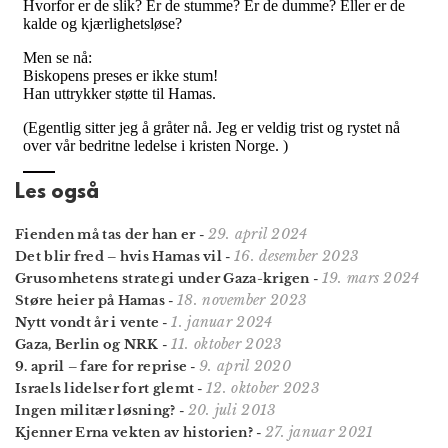
Les også
29. april 2024
Fienden må tas der han er
-
16. desember 2023
Det blir fred – hvis Hamas vil
-
19. mars 2024
Grusomhetens strategi under Gaza-krigen
-
18. november 2023
Støre heier på Hamas
-
1. januar 2024
Nytt vondt år i vente
-
11. oktober 2023
Gaza, Berlin og NRK
-
9. april 2020
9. april – fare for reprise
-
12. oktober 2023
Israels lidelser fort glemt
-
20. juli 2013
Ingen militær løsning?
-
27. januar 2021
Kjenner Erna vekten av historien?
-