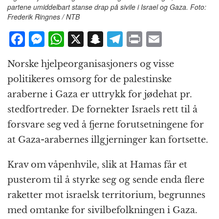
partene umiddelbart stanse drap på sivile i Israel og Gaza. Foto:
Frederik Ringnes / NTB
F
M
W
X
S
T
P
E
a
e
h
n
el
ri
m
Norske hjelpeorganisasjoners og visse
c
ss
at
a
e
n
ai
politikeres omsorg for de palestinske
e
e
s
p
g
t
l
araberne i Gaza er uttrykk for jødehat pr.
b
n
A
c
r
stedfortreder. De fornekter Israels rett til å
o
g
p
h
a
forsvare seg ved å fjerne forutsetningene for
o
e
p
at
m
at Gaza-arabernes illgjerninger kan fortsette.
k
r
Krav om våpenhvile, slik at Hamas får et
pusterom til å styrke seg og sende enda flere
raketter mot israelsk territorium, begrunnes
med omtanke for sivilbefolkningen i Gaza.