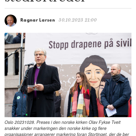
g
a
t
30.10.2023 21:00
Ragnar Larsen
i
o
n
Oslo 20231028. Preses i den norske kirken Olav Fykse Tveit
snakker under markeringen den norske kirke og flere
organisasjoner arrangerer markering foran Stortinget, der de ber