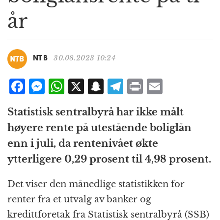
g
år
a
t
i
o
30.08.2023 10:24
NTB
n
F
M
W
X
S
T
P
E
a
e
h
n
el
ri
m
Statistisk sentralbyrå har ikke målt
c
ss
at
a
e
n
ai
høyere rente på utestående boliglån
e
e
s
p
g
t
l
enn i juli, da rentenivået økte
b
n
A
c
r
ytterligere 0,29 prosent til 4,98 prosent.
o
g
p
h
a
o
e
p
at
m
Det viser den månedlige statistikken for
k
r
renter fra et utvalg av banker og
kredittforetak fra Statistisk sentralbyrå (SSB)