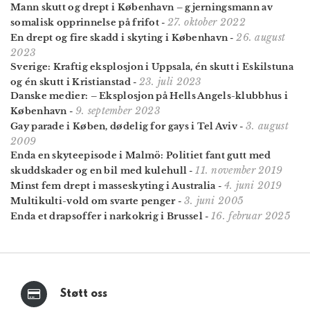
Mann skutt og drept i København – gjerningsmann av
27. oktober 2022
somalisk opprinnelse på frifot
-
26. august
En drept og fire skadd i skyting i København
-
2023
Sverige: Kraftig eksplosjon i Uppsala, én skutt i Eskilstuna
23. juli 2023
og én skutt i Kristianstad
-
Danske medier: – Eksplosjon på Hells Angels-klubbhus i
9. september 2023
København
-
3. august
Gay parade i Køben, dødelig for gays i Tel Aviv
-
2009
Enda en skyteepisode i Malmö: Politiet fant gutt med
11. november 2019
skuddskader og en bil med kulehull
-
4. juni 2019
Minst fem drept i masseskyting i Australia
-
3. juni 2005
Multikulti-vold om svarte penger
-
16. februar 2025
Enda et drapsoffer i narkokrig i Brussel
-
Støtt oss