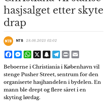
g
hasjsalget etter skyte
a
t
drap
i
o
n
28.08.2023 02:02
NTB
F
M
W
X
S
T
P
E
a
e
h
n
el
ri
m
Beboerne i Christiania i København vil
c
ss
at
a
e
n
ai
stenge Pusher Street, sentrum for den
e
e
s
p
g
t
l
organiserte hasjhandelen i bydelen. En
b
n
A
c
r
mann ble drept og flere såret i en
o
g
p
h
a
skyting lørdag.
o
e
p
at
m