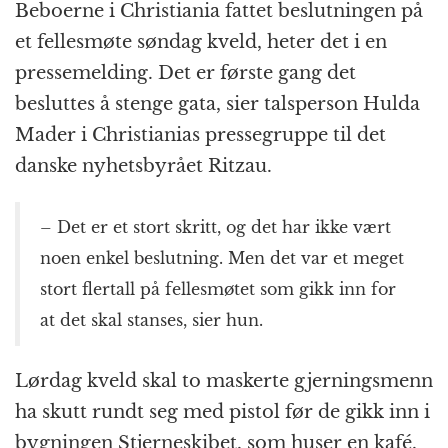
k
r
Beboerne i Christiania fattet beslutningen på
et fellesmøte søndag kveld, heter det i en
pressemelding. Det er første gang det
besluttes å stenge gata, sier talsperson Hulda
Mader i Christianias pressegruppe til det
danske nyhetsbyrået Ritzau.
– Det er et stort skritt, og det har ikke vært
noen enkel beslutning. Men det var et meget
stort flertall på fellesmøtet som gikk inn for
at det skal stanses, sier hun.
Lørdag kveld skal to maskerte gjerningsmenn
ha skutt rundt seg med pistol før de gikk inn i
bygningen Stjerneskibet, som huser en kafé,