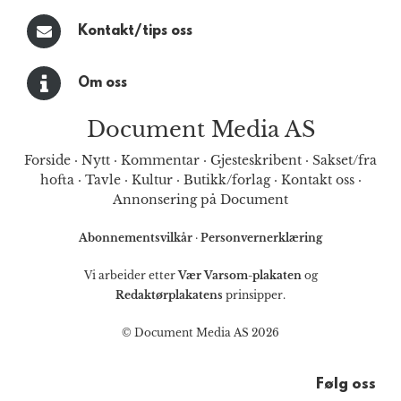
Kontakt/tips oss
Om oss
Document Media AS
Forside
·
Nytt
·
Kommentar
·
Gjesteskribent
·
Sakset/fra
hofta
·
Tavle
·
Kultur
·
Butikk/forlag
·
Kontakt oss
·
Annonsering på Document
Abonnementsvilkår
·
Personvernerklæring
Vi arbeider etter
Vær Varsom-plakaten
og
Redaktørplakatens
prinsipper.
© Document Media AS 2026
Følg oss