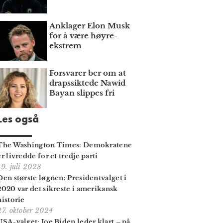
Anklager Elon Musk
for å være høyre­
ekstrem
Forsvarer ber om at
draps­siktede Nawid
Bayan slippes fri
Les også
The Washington Times: Demokratene
er livredde for et tredje parti
19. juli 2023
Den største løgnen: Presidentvalget i
2020 var det sikreste i amerikansk
historie
27. oktober 2024
USA-valget: Joe Biden leder klart – på