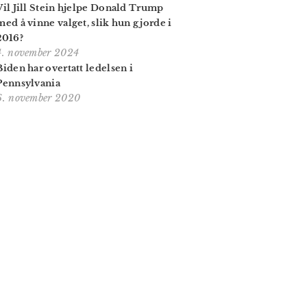
Vil Jill Stein hjelpe Donald Trump
med å vinne valget, slik hun gjorde i
2016?
4. november 2024
Biden har overtatt ledelsen i
Pennsylvania
6. november 2020