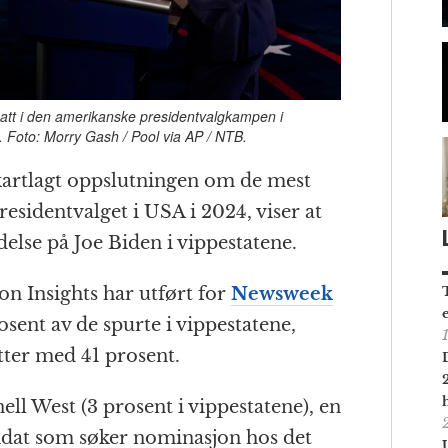
tt i den amerikanske president­valgkampen i
 Foto: Morry Gash / Pool via AP / NTB.
artlagt oppslutningen om de mest
esident­valget i USA i 2024, viser at
lse på Joe Biden i vippe­statene.
on Insights har utført for
Newsweek
osent av de spurte i vippestatene,
tter med 41 prosent.
ll West (3 prosent i vippestatene), en
idat som søker nominasjon hos det