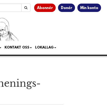
Abonnér
Donér
Min konto
KONTAKT OSS
LOKALLAG
menings­