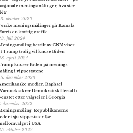
nasjonale menings­målinger; hva sier
dét?
13. oktober 2020
Ferske menings­målinger gir Kamala
Harris en kraftig ørefik
23. juli 2024
Meningsmåling bestilt av CNN viser
at Trump trolig vil knuse Biden
28. april 2024
Trump knuser Biden på menings­
måling i vippe­statene
15. desember 2023
Amerikanske medier: Raphael
Warnock sikrer Demokratisk flertall i
Senatet etter valgseier i Georgia
7. desember 2022
Meningsmåling: Republikanerne
leder i sju vippestater før
mellomvalget i USA
25. oktober 2022