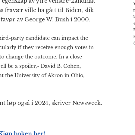
 egenskap av ytre venstre-kandidat
fravær ville ha gått til Biden, slik
i favør av George W. Bush i 2000.
third-party candidate can impact the
ticularly if they receive enough votes in
 to change the outcome. In a close
ell be a spoiler,» David B. Cohen,
 at the University of Akron in Ohio,
nt løp også i 2024, skriver Newsweek.
 Kjøp boken her!