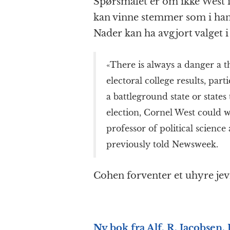
Spørsmålet er om ikke West i
kan vinne stemmer som i hans 
Nader kan ha avgjort valget 
«There is always a danger a 
electoral college results, par
a battleground state or states
election, Cornel West could w
professor of political science
previously told Newsweek.
Cohen forventer et uhyre jev
Ny bok fra Alf. R. Jacobsen.