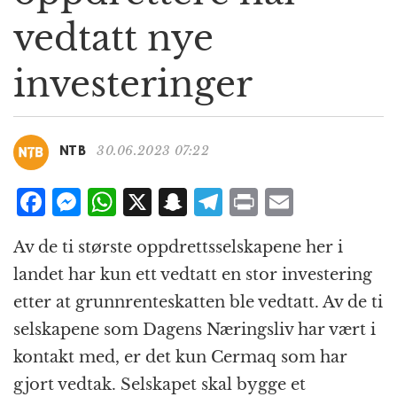
g
vedtatt nye
a
t
investeringer
i
o
n
30.06.2023 07:22
NTB
F
M
W
X
S
T
P
E
a
e
h
n
el
ri
m
Av de ti største oppdrettsselskapene her i
c
ss
at
a
e
n
ai
landet har kun ett vedtatt en stor investering
e
e
s
p
g
t
l
etter at grunnrenteskatten ble vedtatt. Av de ti
b
n
A
c
r
selskapene som Dagens Næringsliv har vært i
o
g
p
h
a
kontakt med, er det kun Cermaq som har
o
e
p
at
m
gjort vedtak. Selskapet skal bygge et