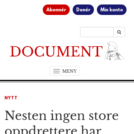
Abonnér
Donér
Min konto
MENY
T
o
g
g
NYTT
l
e
Nesten ingen store
n
a
v
oppdrettere har
i