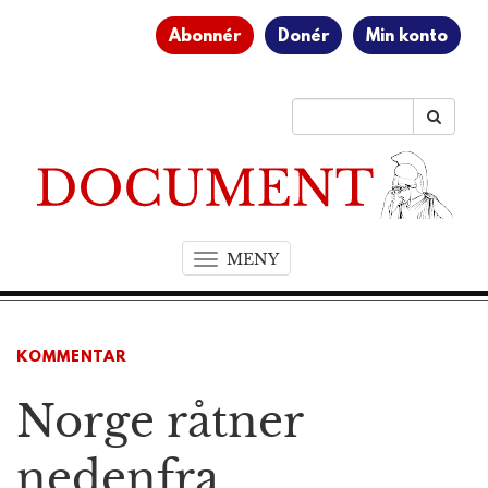
Abonnér
Donér
Min konto
MENY
T
o
g
g
KOMMENTAR
l
e
Norge råtner
n
a
v
nedenfra
i