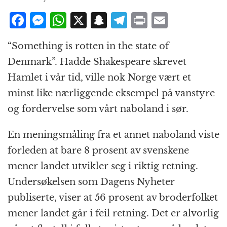
F
M
W
X
S
T
P
E
a
e
h
n
el
ri
m
“Something is rotten in the state of
c
ss
at
a
e
n
ai
Denmark”. Hadde Shakespeare skrevet
e
e
s
p
g
t
l
Hamlet i vår tid, ville nok Norge vært et
b
n
A
c
r
minst like nærliggende eksempel på vanstyre
o
g
p
h
a
og fordervelse som vårt naboland i sør.
o
e
p
at
m
k
r
En meningsmåling fra et annet naboland viste
forleden at bare 8 prosent av svenskene
mener landet utvikler seg i riktig retning.
Undersøkelsen som Dagens Nyheter
publiserte, viser at 56 prosent av broderfolket
mener landet går i feil retning. Det er alvorlig