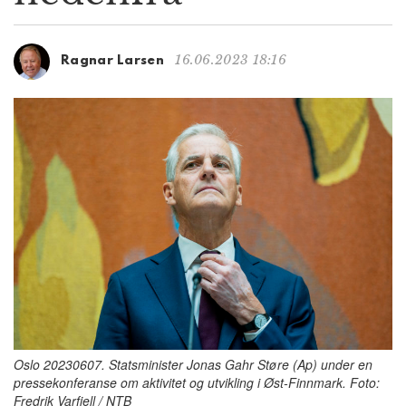
g
a
t
16.06.2023 18:16
Ragnar Larsen
i
o
n
Oslo 20230607. Statsminister Jonas Gahr Støre (Ap) under en
pressekonferanse om aktivitet og utvikling i Øst-Finnmark. Foto:
Fredrik Varfjell / NTB