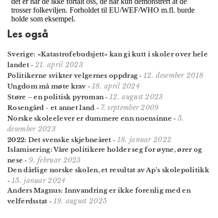
Les også
Sverige: «Katastrofe­budsjett» kan gi kutt i skoler over hele
21. april 2023
landet
-
12. desember 2018
Politikerne svikter velgernes oppdrag
-
18. april 2024
Ungdom må møte krav
-
12. august 2023
Støre – en politisk pyroman
-
7. september 2009
Rosengård - et annet land
-
5.
Norske skoleelever er dummere enn noensinne
-
desember 2023
18. januar 2022
2022: Det svenske skjebneåret
-
Islamisering: Våre politikere holder seg for øyne, ører og
9. februar 2023
nese
-
Den dårlige norske skolen, et resultat av Ap's skolepolitikk
15. januar 2024
-
Anders Magnus: Innvandring er ikke forenlig med en
19. august 2025
velferdsstat
-