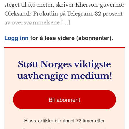
k
r
steget til 5,6 meter, skriver Kherson-guvernør
Oleksandr Prokudin på Telegram. 32 prosent
av oversvømmelsene […]
Logg inn
for å lese videre (abonnenter).
Støtt Norges viktigste
uavhengige medium!
Bli abonnent
Pluss-artikler blir åpnet 72 timer etter