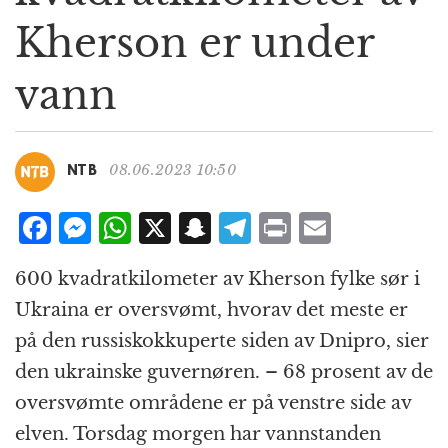
g
Kherson er under
a
t
vann
i
o
n
08.06.2023 10:50
NTB
F
M
W
X
S
T
P
E
a
e
h
n
el
ri
m
600 kvadratkilometer av Kherson fylke sør i
c
ss
at
a
e
n
ai
Ukraina er oversvømt, hvorav det meste er
e
e
s
p
g
t
l
på den russiskokkuperte siden av Dnipro, sier
b
n
A
c
r
den ukrainske guvernøren. – 68 prosent av de
o
g
p
h
a
oversvømte områdene er på venstre side av
o
e
p
at
m
elven. Torsdag morgen har vannstanden