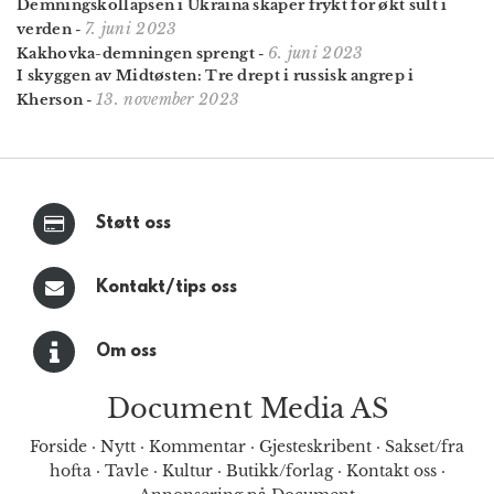
Demningskollapsen i Ukraina skaper frykt for økt sult i
7. juni 2023
verden
-
6. juni 2023
Kakhovka-demningen sprengt
-
I skyggen av Midtøsten: Tre drept i russisk angrep i
13. november 2023
Kherson
-
Støtt oss
Kontakt/tips oss
Om oss
Document Media AS
Forside
·
Nytt
·
Kommentar
·
Gjesteskribent
·
Sakset/fra
hofta
·
Tavle
·
Kultur
·
Butikk/forlag
·
Kontakt oss
·