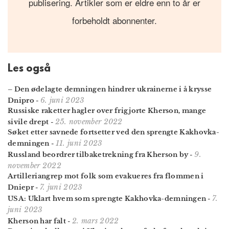
publisering. Artikler som er eldre enn to år er
forbeholdt abonnenter.
Les også
– Den ødelagte demningen hindrer ukrainerne i å krysse
6. juni 2023
Dnipro
-
Russiske raketter hagler over frigjorte Kherson, mange
25. november 2022
sivile drept
-
Søket etter savnede fortsetter ved den sprengte Kakhovka-
11. juni 2023
demningen
-
9.
Russland beordrer tilbaketrekning fra Kherson by
-
november 2022
Artilleriangrep mot folk som evakueres fra flommen i
7. juni 2023
Dniepr
-
7.
USA: Uklart hvem som sprengte Kakhovka-demningen
-
juni 2023
2. mars 2022
Kherson har falt
-