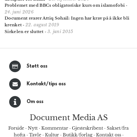
Problemet med BBCs obliga­toriske kurs om islamo­fobi
-
24. juni 2026
Document svarer Attiq Sohail: Ingen har krav på å ikke bli
22. august 2019
krenket
-
3. juni 2015
Sirkelen er sluttet
-
Støtt oss
Kontakt/tips oss
Om oss
Document Media AS
Forside
·
Nytt
·
Kommentar
·
Gjesteskribent
·
Sakset/fra
hofta
·
Tavle
·
Kultur
·
Butikk/forlag
·
Kontakt oss
·