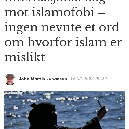
g
mot islamofobi –
a
t
ingen nevnte et ord
i
o
n
om hvorfor islam er
mislikt
16.03.2023 02:54
John Martin Johansen