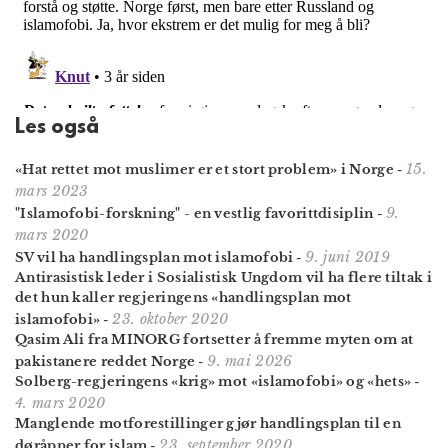
Les også
15.
«Hat rettet mot muslimer er et stort problem» i Norge
-
mars 2023
9.
"Islamofobi-forskning" - en vestlig favorittdisiplin
-
mars 2020
9. juni 2019
SV vil ha handlingsplan mot islamofobi
-
Antirasistisk leder i Sosialistisk Ungdom vil ha flere tiltak i
det hun kaller regjeringens «handlingsplan mot
23. oktober 2020
islamofobi»
-
Qasim Ali fra MINORG fort­setter å fremme myten om at
9. mai 2026
paki­stanere reddet Norge
-
Solberg-regjeringens «krig» mot «islamofobi» og «hets»
-
4. mars 2020
Manglende motforestillinger gjør handlingsplan til en
23. september 2020
døråpner for islam
-