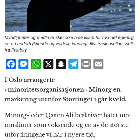
Myndigheter og media ønsker ikke å se islam for hva det egentlig
er, en undertrykkende og voldelig ideologi. Illustrasjonsbilde: zibik
fra Pixabay
F
M
W
X
S
T
P
E
a
e
h
n
el
ri
m
I Oslo arrangerte
c
ss
at
a
e
n
ai
«minoritetsorganisasjonen» Minorg en
e
e
s
p
g
t
l
markering utenfor Stortinget i går kveld.
b
n
A
c
r
o
g
p
h
a
Minorg-leder Qasim Ali beskriver hatet mot
o
e
p
at
m
muslimer som voksende og en av de største
k
r
utfordringene vi har i nyere tid.