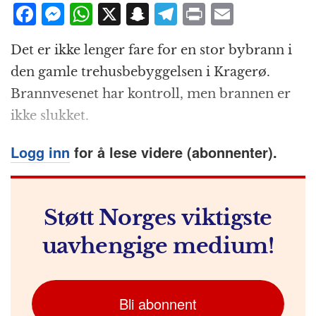
F
M
W
X
S
T
P
E
a
e
h
n
el
ri
m
Det er ikke lenger fare for en stor bybrann i
c
ss
at
a
e
n
ai
den gamle trehusbebyggelsen i Kragerø.
e
e
s
p
g
t
l
Brannvesenet har kontroll, men brannen er
b
n
A
c
r
ikke slukket.
o
g
p
h
a
o
e
p
at
m
Logg inn
for å lese videre (abonnenter).
k
r
Støtt Norges viktigste
uavhengige medium!
Bli abonnent