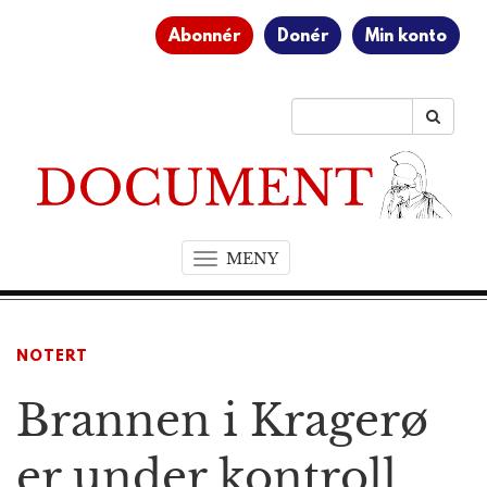
Abonnér
Donér
Min konto
MENY
T
o
g
g
NOTERT
l
e
Brannen i Kragerø
n
a
v
er under kontroll
i