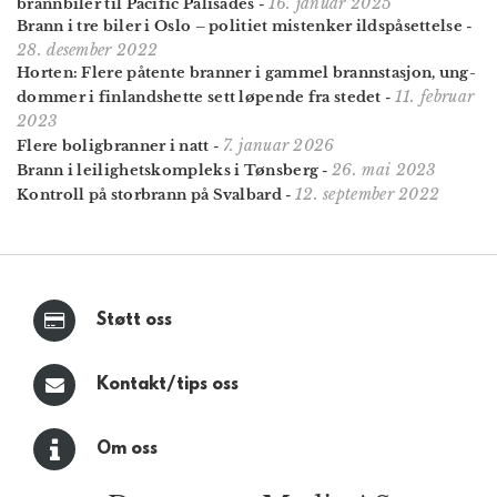
16. januar 2025
brann­biler til Pacific Palisades
-
Brann i tre biler i Oslo – politiet mistenker ildspåsettelse
-
28. desember 2022
Horten: Flere påtente branner i gammel brann­stasjon, ung­
11. februar
dommer i finlands­hette sett løpende fra stedet
-
2023
7. januar 2026
Flere boligbranner i natt
-
26. mai 2023
Brann i leilighets­kompleks i Tønsberg
-
12. september 2022
Kontroll på stor­brann på Svalbard
-
Støtt oss
Kontakt/tips oss
Om oss