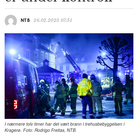
g
a
t
26.02.2023 07:51
NTB
i
o
n
I nærmere tolv timer har det vært brann i trehusbebyggelsen i
Kragerø. Foto: Rodrigo Freitas, NTB.