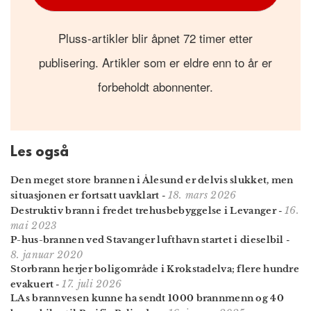
Pluss-artikler blir åpnet 72 timer etter
publisering. Artikler som er eldre enn to år er
forbeholdt abonnenter.
Les også
Den meget store brannen i Ålesund er delvis slukket, men
18. mars 2026
situasjonen er fortsatt uavklart
-
16.
Destruktiv brann i fredet trehusbebyggelse i Levanger
-
mai 2023
P-hus-brannen ved Stavanger lufthavn startet i dieselbil
-
8. januar 2020
Storbrann herjer boligområde i Krokstadelva; flere hundre
17. juli 2026
evakuert
-
LAs brannvesen kunne ha sendt 1000 brann­menn og 40