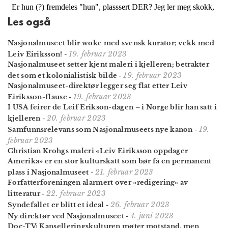
Les også
Nasjonalmuseet blir woke med svensk kurator; vekk med
19. februar 2023
Leiv Eiriksson!
-
Nasjonalmuseet setter kjent maleri i kjelleren; betrakter
19. februar 2023
det som et kolonialistisk bilde
-
Nasjonalmuseet-direktør legger seg flat etter Leiv
19. februar 2023
Eiriksson-flause
-
I USA feirer de Leif Erikson-dagen – i Norge blir han satt i
20. februar 2023
kjelleren
-
19.
Samfunns­relevans som Nasjonal­museets nye kanon
-
februar 2023
Christian Krohgs maleri «Leiv Eiriksson oppdager
Amerika» er en stor kultur­skatt som bør få en permanent
21. februar 2023
plass i Nasjonal­museet
-
Forfatterforeningen alarmert over «redigering» av
22. februar 2023
litteratur
-
26. februar 2023
Syndefallet er blitt et ideal
-
4. juni 2023
Ny direktør ved Nasjonalmuseet
-
Doc-TV: Kansellerings­kulturen møter motstand, men