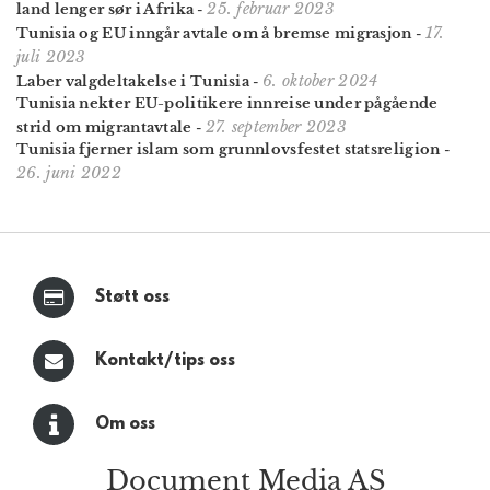
25. februar 2023
land lenger sør i Afrika
-
17.
Tunisia og EU inngår avtale om å bremse migrasjon
-
juli 2023
6. oktober 2024
Laber valgdeltakelse i Tunisia
-
Tunisia nekter EU-politikere innreise under pågående
27. september 2023
strid om migrant­avtale
-
Tunisia fjerner islam som grunnlovsfestet statsreligion
-
26. juni 2022
Støtt oss
Kontakt/tips oss
Om oss
Document Media AS