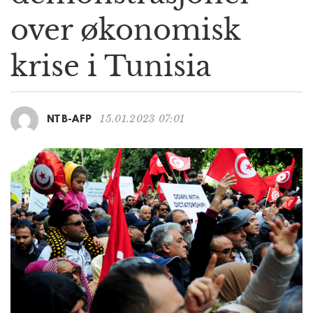
g
over økonomisk
a
t
krise i Tunisia
i
o
n
15.01.2023 07:01
NTB-AFP