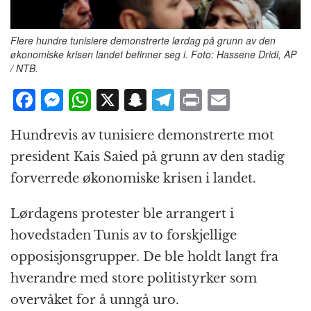
Flere hundre tunisiere demonstrerte lørdag på grunn av den
økonomiske krisen landet befinner seg i. Foto: Hassene Dridi, AP
/ NTB.
F
M
W
X
S
T
P
E
a
e
h
n
el
ri
m
Hundrevis av tunisiere demonstrerte mot
c
ss
at
a
e
n
ai
president Kais Saied på grunn av den stadig
e
e
s
p
g
t
l
forverrede økonomiske krisen i landet.
b
n
A
c
r
o
g
p
h
a
Lørdagens protester ble arrangert i
o
e
p
at
m
hovedstaden Tunis av to forskjellige
k
r
opposisjonsgrupper. De ble holdt langt fra
hverandre med store politistyrker som
overvåket for å unngå uro.