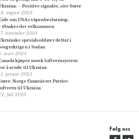
Ukraina: – Positive signaler, sier Støre
18. august 2023
Eide om USAs våpenbeslutning:
–⁠ Ønsker det velkommen
17. november 2024
Ukrainske spesialsoldater deltar i
borgerkrigen i Sudan
5. mars 2024
Canada kjøper norsk luftvernsystem
for å sende til Ukraina
11. januar 2023
Støre: Norge finansierer Patriot-
luftvern til Ukraina
22. juli 2025
Følg oss