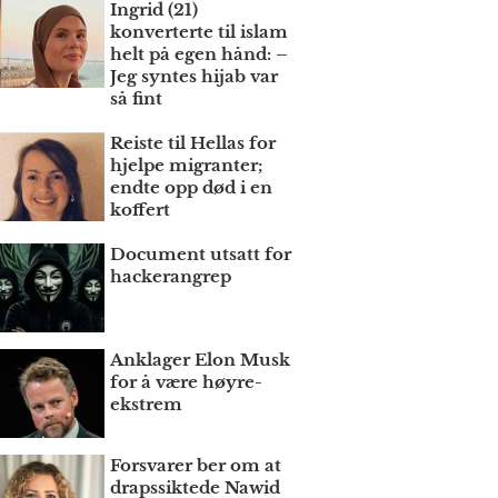
Ingrid (21)
konverterte til islam
helt på egen hånd: –
Jeg syntes hijab var
så fint
Reiste til Hellas for
hjelpe migranter;
endte opp død i en
koffert
Document utsatt for
hackerangrep
Anklager Elon Musk
for å være høyre­
ekstrem
Forsvarer ber om at
draps­siktede Nawid