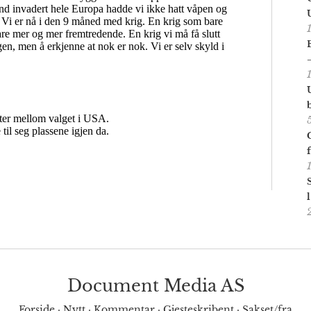
Document Media AS
Forside
·
Nytt
·
Kommentar
·
Gjesteskribent
·
Sakset/fra