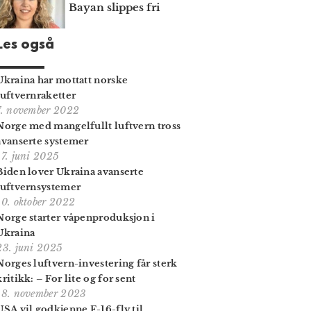
Bayan slippes fri
Les også
Ukraina har mottatt norske
luftvernraketter
7. november 2022
Norge med mangelfullt luftvern tross
avanserte systemer
17. juni 2025
Biden lover Ukraina avanserte
luftvernsystemer
10. oktober 2022
Norge starter våpenproduksjon i
Ukraina
23. juni 2025
Norges luftvern-investering får sterk
kritikk: – For lite og for sent
18. november 2023
USA vil godkjenne F-16-fly til