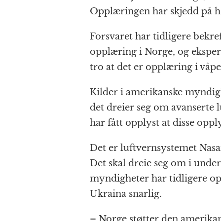
e
e
s
p
g
Opplæringen har skjedd på h
b
n
A
c
r
o
g
p
h
a
Forsvaret har tidligere bekref
o
e
p
at
opplæring i Norge, og ekspert
k
r
tro at det er opplæring i våp
Kilder i amerikanske myndigh
det dreier seg om avanserte 
har fått opplyst at disse op
Det er luftvernsystemet Nasa
Det skal dreie seg om i unde
myndigheter har tidligere opp
Ukraina snarlig.
– Norge støtter den amerik