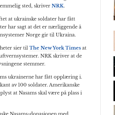
t
l
emmelig sted, skriver
NRK
.
tet at ukrainske soldater har fått
m
er har sagt at det er nærliggende å
ensystemer Norge gir til Ukraina.
eter sier til
The New York Times
at
luftvernsystemer. NRK skriver at de
plysningene stemmer.
ms ukrainerne har fått opplæring i.
rkant av 100 soldater. Amerikanske
lyst at Nasams skal være på plass i
anske Nasams-donasjonen med