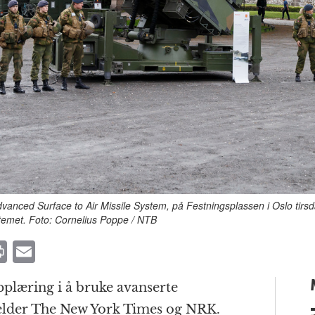
ed Surface to Air Missile System, på Festningsplassen i Oslo tirsda
emet. Foto: Cornelius Poppe / NTB
P
E
ri
m
pplæring i å bruke avanserte
n
ai
elder The New York Times og NRK.