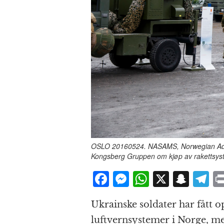
OSLO 20160524. NASAMS, Norwegian Advanc
Kongsberg Gruppen om kjøp av rakettsyst
F
M
W
X
S
T
a
e
h
n
el
Ukrainske soldater har fått o
c
ss
at
a
e
luftvernsystemer i Norge, m