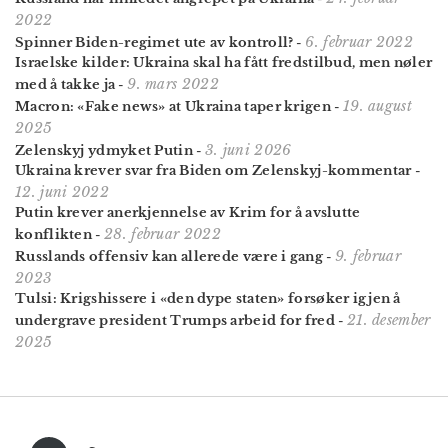
2022
6. februar 2022
Spinner Biden-regimet ute av kontroll?
-
Israelske kilder: Ukraina skal ha fått fredstilbud, men nøler
9. mars 2022
med å takke ja
-
19. august
Macron: «Fake news» at Ukraina taper krigen
-
2025
3. juni 2026
Zelenskyj ydmyket Putin
-
Ukraina krever svar fra Biden om Zelenskyj-kommentar
-
12. juni 2022
Putin krever anerkjennelse av Krim for å avslutte
28. februar 2022
konflikten
-
9. februar
Russlands offensiv kan allerede være i gang
-
2023
Tulsi: Krigshissere i «den dype staten» forsøker igjen å
21. desember
undergrave president Trumps arbeid for fred
-
2025