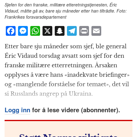
Sjefen for den franske, militære etteretningstjenesten, Éric
Vidaud, måtte gå av, bare sju måneder etter han tiltrådte. Foto:
Frankrikes forsvarsdepartement
F
M
W
X
S
T
P
E
a
e
h
n
el
ri
m
Etter bare sju måneder som sjef, ble general
c
ss
at
a
e
n
ai
Éric Vidaud torsdag avsatt som sjef for den
e
e
s
p
g
t
l
franske militære etterretningen. Årsaken
b
n
A
c
r
opplyses å være hans «inadekvate briefinger»
o
g
p
h
a
og «manglende forståelse for temaet», det vil
o
e
p
at
m
si Russlands angrep på Ukraina.
k
r
Logg inn
for å lese videre (abonnenter).