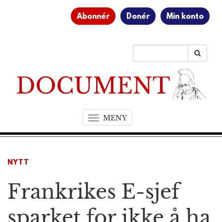
Abonnér
Donér
Min konto
MENY
T
o
g
g
NYTT
l
e
Frankrikes E-sjef
n
a
v
sparket for ikke å ha
i