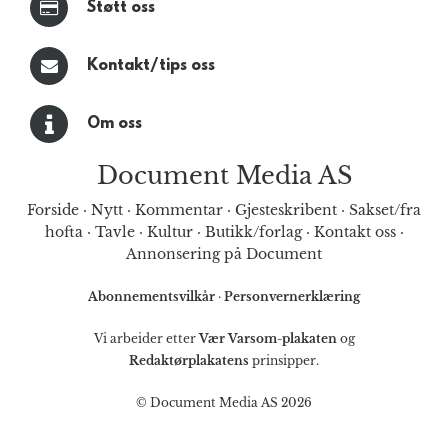
Støtt oss
Kontakt/tips oss
Om oss
Document Media AS
Forside
·
Nytt
·
Kommentar
·
Gjesteskribent
·
Sakset/fra
hofta
·
Tavle
·
Kultur
·
Butikk/forlag
·
Kontakt oss
·
Annonsering på Document
Abonnementsvilkår
·
Personvernerklæring
Vi arbeider etter
Vær Varsom-plakaten
og
Redaktørplakatens
prinsipper.
© Document Media AS 2026