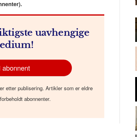
nnenter).
m
iktigste uavhengige
edium!
i abonnent
er etter publisering. Artikler som er eldre
 forbeholdt abonnenter.