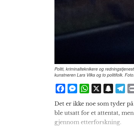
Politi, kriminalteknikere og redningstjen
kunstneren Lars Vilks og to politifolk. Fo
F
M
W
X
S
T
a
e
h
n
el
Det er ikke noe som tyder på
c
ss
at
a
e
ble utsatt for et attentat, men
e
e
s
p
g
gjennom etterforskning.
b
n
A
c
r