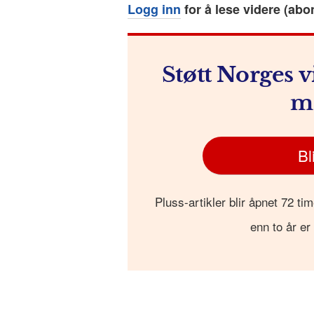
o
g
p
h
a
Logg inn
for å lese videre (abo
o
e
p
at
k
r
Støtt Norges v
m
Bl
Pluss-artikler blir åpnet 72 tim
enn to år er