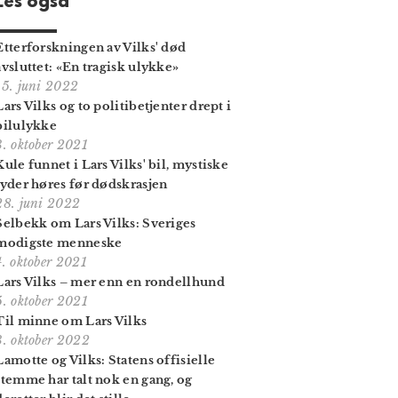
Les også
Etterforskningen av Vilks' død
avsluttet: «En tragisk ulykke»
15. juni 2022
Lars Vilks og to politibetjenter drept i
bilulykke
3. oktober 2021
Kule funnet i Lars Vilks' bil, mystiske
lyder høres før dødskrasjen
28. juni 2022
Selbekk om Lars Vilks: Sveriges
modigste menneske
4. oktober 2021
Lars Vilks – mer enn en rondellhund
5. oktober 2021
Til minne om Lars Vilks
3. oktober 2022
Lamotte og Vilks: Statens offisielle
stemme har talt nok en gang, og