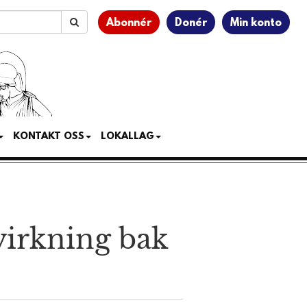
Abonnér
Donér
Min konto
KONTAKT OSS
LOKALLAG
åvirkning bak