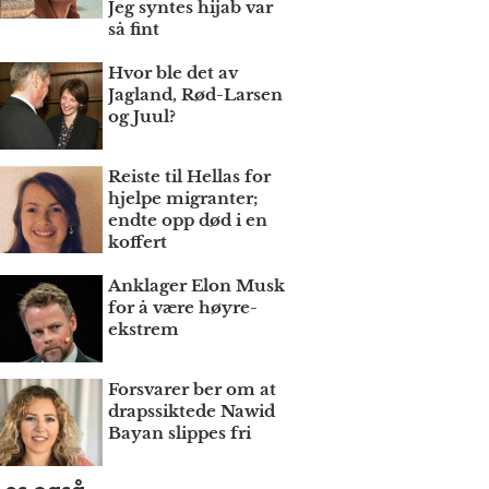
Jeg syntes hijab var
så fint
Hvor ble det av
Jagland, Rød-Larsen
og Juul?
Reiste til Hellas for
hjelpe migranter;
endte opp død i en
koffert
Anklager Elon Musk
for å være høyre­
ekstrem
Forsvarer ber om at
draps­siktede Nawid
Bayan slippes fri