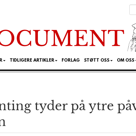
R
TIDLIGERE ARTIKLER
FORLAG
STØTT OSS
OM OSS
enting tyder på ytre p
n