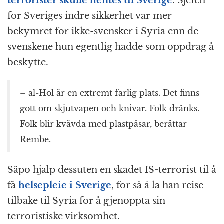
terrorister skulle hentes til Sverige
. Sjefen
for Sveriges indre sikkerhet var mer
bekymret for ikke-svensker i Syria enn de
svenskene hun egentlig hadde som oppdrag å
beskytte.
– al-Hol är en extremt farlig plats. Det finns
gott om skjutvapen och knivar. Folk dränks.
Folk blir kvävda med plastpåsar, berättar
Rembe.
Säpo hjalp dessuten en skadet IS-terrorist til å
få
helsepleie i Sverige
, for så å la han reise
tilbake til Syria for å gjenoppta sin
terroristiske virksomhet.