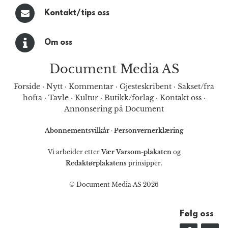
Kontakt/tips oss
Om oss
Document Media AS
Forside
·
Nytt
·
Kommentar
·
Gjesteskribent
·
Sakset/fra
hofta
·
Tavle
·
Kultur
·
Butikk/forlag
·
Kontakt oss
·
Annonsering på Document
Abonnementsvilkår
·
Personvernerklæring
Vi arbeider etter
Vær Varsom-plakaten
og
Redaktørplakatens
prinsipper.
© Document Media AS 2026
Følg oss