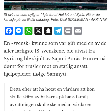
IS-kvinner som nylig er frigitt fra al-Hol-leiren i Syria. Nå er de
kanskje på vei til ditt nabolag. Foto: Delil SOULEIMAN / AFP/ NTB
F
M
W
X
S
T
P
E
a
e
h
n
el
ri
m
En «svensk» kvinne som var gift med en av de
c
ss
at
a
e
n
ai
aller farligste IS-svenskene, ble utvist fra
e
e
s
p
g
t
l
Syria og ble skjult av Säpo i Borås. Hun er nå
b
n
A
c
r
dømt for trusler mot en statlig ansatt
o
g
p
h
a
hjelpepleier, ifølge Samnytt.
o
e
p
at
m
k
r
Detta efter att ha hotat en vårdare att hon
skulle skära av halsarna på hans familj –
avrättningen skulle ske medan vårdaren