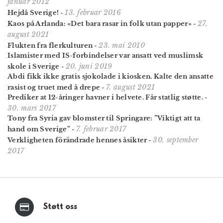
januar 2012
13. februar 2016
Hejdå Sverige!
-
27.
Kaos på Arlanda: «Det bara rasar in folk utan papper»
-
august 2021
23. mai 2010
Flukten fra flerkulturen
-
Islamister med IS-forbindelser var ansatt ved muslimsk
20. juni 2019
skole i Sverige
-
Abdi fikk ikke gratis sjokolade i kiosken. Kalte den ansatte
7. august 2021
rasist og truet med å drepe
-
Prediker at 12-åringer havner i helvete. Får statlig støtte.
-
30. mars 2017
Tony fra Syria gav blomster til Springare: ”Viktigt att ta
7. februar 2017
hand om Sverige”
-
30. september
Verkligheten förändrade hennes åsikter
-
2017
Støtt oss