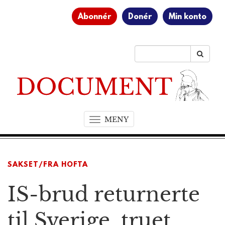
Abonnér
Donér
Min konto
MENY
T
o
g
g
SAKSET/FRA HOFTA
l
e
IS-brud returnerte
n
a
v
til Sverige, truet
i