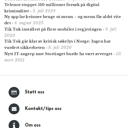
Telenor stoppet 510 millioner forsøk på digital
5. juli 2024
kriminalitet
-
Ny app lar kvinner henge ut menn – og menn får aldri vite
4. august 2025
det
-
9. juli
Tik Tok installert på flere mobiler i regjeringen
-
2020
Tik Tok går klar av kritisk søkelys i Norge: Ingen har
8. juli 2020
vurdert sikkerheten
-
10.
Nytt IT-angrep mot Stortinget burde ha vært avverget
-
mars 2021
Støtt oss
Kontakt/tips oss
Om oss