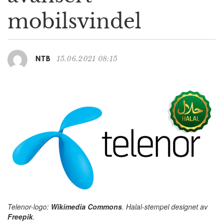
g
mobilsvindel
a
t
i
o
15.06.2021 08:15
NTB
n
Telenor-logo:
Wikimedia Commons
. Halal-stempel designet av
Freepik
.