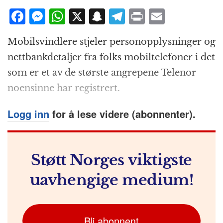
F
M
W
X
S
T
P
E
a
e
h
n
el
ri
m
Mobilsvindlere stjeler personopplysninger og
c
ss
at
a
e
n
ai
nettbankdetaljer fra folks mobiltelefoner i det
e
e
s
p
g
t
l
som er et av de største angrepene Telenor
b
n
A
c
r
noensinne har registrert.
o
g
p
h
a
o
e
p
at
m
Logg inn
for å lese videre (abonnenter).
k
r
Støtt Norges viktigste
uavhengige medium!
Bli abonnent