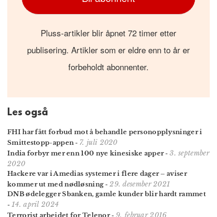
Pluss-artikler blir åpnet 72 timer etter
publisering. Artikler som er eldre enn to år er
forbeholdt abonnenter.
Les også
FHI har fått forbud mot å behandle personopplysninger i
7. juli 2020
Smittestopp-appen
-
3. september
India forbyr mer enn 100 nye kinesiske apper
-
2020
Hackere var i Amedias systemer i flere dager – aviser
29. desember 2021
kommer ut med nødløsning
-
DNB ødelegger Sbanken, gamle kunder blir hardt rammet
14. april 2024
-
9. februar 2016
Terrorist arbeidet for Telenor
-