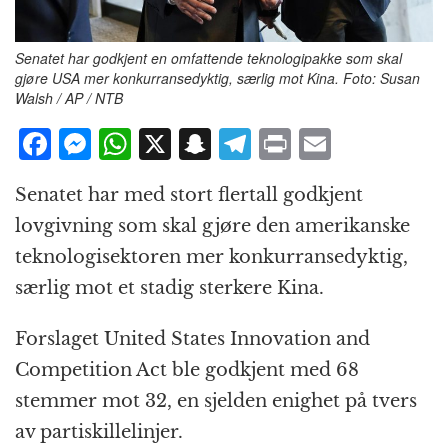
Senatet har godkjent en omfattende teknologipakke som skal
gjøre USA mer konkurransedyktig, særlig mot Kina. Foto: Susan
Walsh / AP / NTB
F
M
W
X
S
T
P
E
a
e
h
n
el
ri
m
Senatet har med stort flertall godkjent
c
ss
at
a
e
n
ai
lovgivning som skal gjøre den amerikanske
e
e
s
p
g
t
l
teknologisektoren mer konkurransedyktig,
b
n
A
c
r
særlig mot et stadig sterkere Kina.
o
g
p
h
a
o
e
p
at
m
Forslaget United States Innovation and
k
r
Competition Act ble godkjent med 68
stemmer mot 32, en sjelden enighet på tvers
av partiskillelinjer.