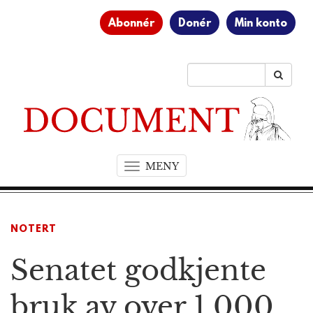
Abonnér
Donér
Min konto
MENY
T
o
g
g
NOTERT
l
e
Senatet godkjente
n
a
v
bruk av over 1.000
i