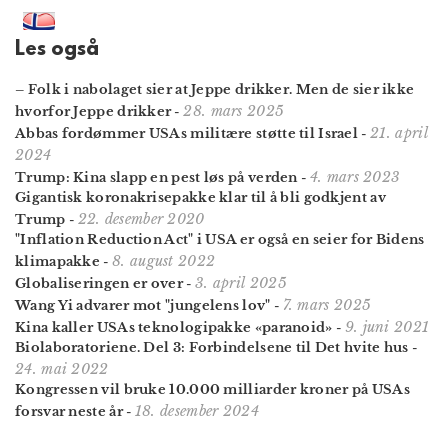
Les også
– Folk i nabolaget sier at Jeppe drikker. Men de sier ikke
28. mars 2025
hvorfor Jeppe drikker
-
21. april
Abbas fordømmer USAs militære støtte til Israel
-
2024
4. mars 2023
Trump: Kina slapp en pest løs på verden
-
Gigantisk koronakrisepakke klar til å bli godkjent av
22. desember 2020
Trump
-
"Inflation Reduction Act" i USA er også en seier for Bidens
8. august 2022
klimapakke
-
3. april 2025
Globaliseringen er over
-
7. mars 2025
Wang Yi advarer mot "jungelens lov"
-
9. juni 2021
Kina kaller USAs teknologipakke «paranoid»
-
Biolaboratoriene. Del 3: Forbindelsene til Det hvite hus
-
24. mai 2022
Kongressen vil bruke 10.000 milliarder kroner på USAs
18. desember 2024
forsvar neste år
-