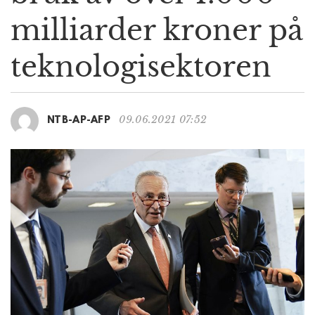
g
milliarder kroner på
a
t
teknologisektoren
i
o
n
09.06.2021 07:52
NTB-AP-AFP