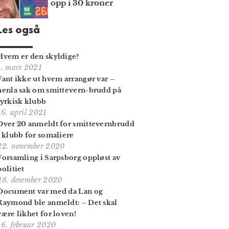
opp i 30 kroner
Les også
Hvem er den skyldige?
1. mars 2021
Fant ikke ut hvem arrangør var –
henla sak om smittevern-brudd på
tyrkisk klubb
16. april 2021
Over 20 anmeldt for smittevernbrudd
i klubb for somaliere
22. november 2020
Forsamling i Sarpsborg oppløst av
politiet
28. desember 2020
Document var med da Lan og
Raymond ble anmeldt: – Det skal
være likhet for loven!
16. februar 2020