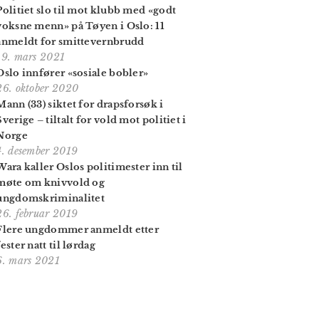
Politiet slo til mot klubb med «godt
voksne menn» på Tøyen i Oslo: 11
anmeldt for smittevernbrudd
19. mars 2021
Oslo innfører «sosiale bobler»
26. oktober 2020
Mann (33) siktet for drapsforsøk i
Sverige – tiltalt for vold mot politiet i
Norge
4. desember 2019
Wara kaller Oslos politimester inn til
møte om knivvold og
ungdomskriminalitet
26. februar 2019
Flere ungdommer anmeldt etter
fester natt til lørdag
6. mars 2021