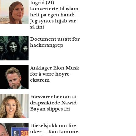
Ingrid (21)
konverterte til islam
helt på egen hånd: –
Jeg syntes hijab var
så fint
Document utsatt for
hackerangrep
Anklager Elon Musk
for å være høyre­
ekstrem
Forsvarer ber om at
draps­siktede Nawid
Bayan slippes fri
Dieselsjokk om fire
uker: – Kan komme