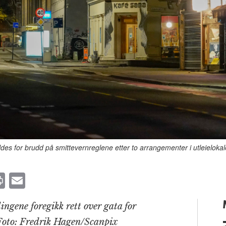
 for brudd på smittevernreglene etter to arrangementer i utleielokale
P
E
ri
m
ingene foregikk rett over gata for
n
ai
 Foto: Fredrik Hagen/Scanpix