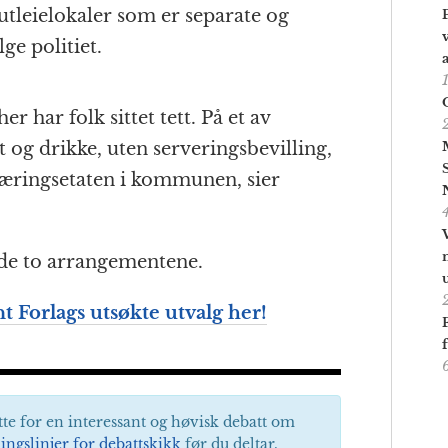
tleielokaler som er separate og
ge politiet.
r har folk sittet tett. På et av
t og drikke, uten serveringsbevilling,
 Næringsetaten i kommunen, sier
å de to arrangementene.
 Forlags utsøkte utvalg her!
tte for en interessant og høvisk debatt om
ingslinjer for debattskikk
før du deltar.