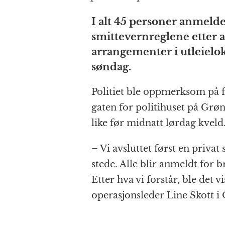
e
e
s
p
g
b
n
A
c
r
I alt 45 personer anmelde
o
g
p
h
a
smittevernreglene etter at
o
e
p
at
arrangementer i utleielok
k
r
søndag.
Politiet ble oppmerksom på f
gaten for politihuset på Grønl
like før midnatt lørdag kveld
– Vi avsluttet først en priv
stede. Alle blir anmeldt for
Etter hva vi forstår, ble det vi
operasjonsleder Line Skott i O