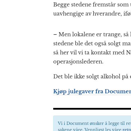
Begge stedene fremstår som u
uavhengige av hverandre, iføl
– Men lokalene er trange, så he
stedene ble det også solgt ma
så her vil vi ta kontakt med
operasjonslederen.
Det ble ikke solgt alkohol p
Kjøp julegaver fra Document
Vi i Document ønsker å legge til re
sakene våre. Vennligst les våre
retn