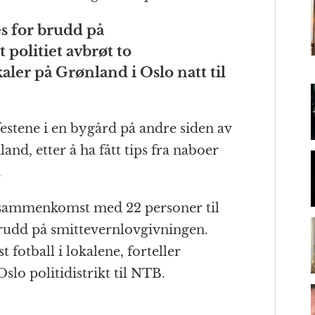
t
l
s for brudd på
 politiet avbrøt to
m
aler på Grønland i Oslo natt til
estene i en bygård på andre siden av
and, etter å ha fått tips fra naboer
.
at sammenkomst med 22 personer til
 brudd på smittevernlovgivningen.
st fotball i lokalene, forteller
slo politidistrikt til NTB.