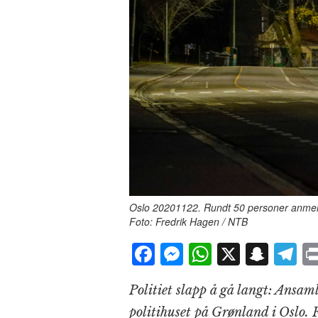
Oslo 20201122. Rundt 50 personer anmeldes
Foto: Fredrik Hagen / NTB
F
M
W
X
S
T
a
e
h
n
el
Politiet slapp å gå langt: Ansaml
c
ss
at
a
e
politihuset på Grønland i Oslo.