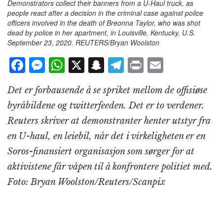
Demonstrators collect their banners from a U-Haul truck, as
people react after a decision in the criminal case against police
officers involved in the death of Breonna Taylor, who was shot
dead by police in her apartment, in Louisville, Kentucky, U.S.
September 23, 2020. REUTERS/Bryan Woolston
F
M
W
X
S
T
P
E
a
e
h
n
el
ri
m
Det er forbausende å se spriket mellom de offisiøse
c
ss
at
a
e
n
ai
byråbildene og twitterfeeden. Det er to verdener.
e
e
s
p
g
t
l
Reuters skriver at demonstranter henter utstyr fra
b
n
A
c
r
en U-haul, en leiebil, når det i virkeligheten er en
o
g
p
h
a
Soros-finansiert organisasjon som sørger for at
o
e
p
at
m
aktivistene får våpen til å konfrontere politiet med.
k
r
Foto: Bryan Woolston/Reuters/Scanpix