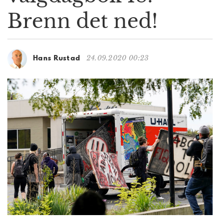
g
Brenn det ned!
a
t
i
o
24.09.2020 00:23
Hans Rustad
n