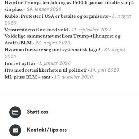
Hvorfor Trumps benådning av 1500 6. januar-tiltalte var på
24. januar 2025
sin plass
-
3. august
Rubio: Protester i USA er betalte og organiserte
-
2026
11. september 2025
Venstresidens flørt med vold
-
Voldelige sammenstøt mellom Trump-tilhengere og
23. august 2020
Antifa/BLM
-
31. august
Hvordan forsvare seg mot systematisk løgn?
-
2020
1. januar 2026
Inn i et nytt år
-
14. juni 2020
Hva med rettssikkerheten til politiet?
-
14. desember 2020
ML pluss BLM = sant
-
Støtt oss
Kontakt/tips oss