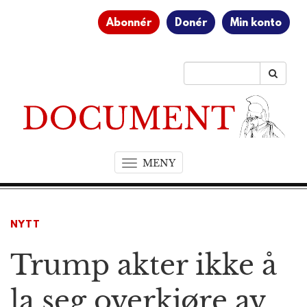
Abonnér
Donér
Min konto
MENY
T
o
g
g
NYTT
l
e
Trump akter ikke å
n
a
v
la seg overkjøre av
i