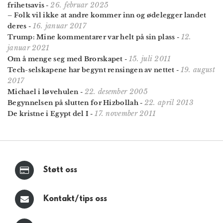
26. februar 2025
frihetsavis
-
– Folk vil ikke at andre kommer inn og ødelegger landet
16. januar 2017
deres
-
12.
Trump: Mine kommentarer var helt på sin plass
-
januar 2021
15. juli 2011
Om å menge seg med Brorskapet
-
19. august
Tech-selskapene har begynt rensingen av nettet
-
2017
22. desember 2005
Michael i løvehulen
-
22. april 2013
Begynnelsen på slutten for Hizbollah
-
17. november 2011
De kristne i Egypt del I
-
Støtt oss
Kontakt/tips oss