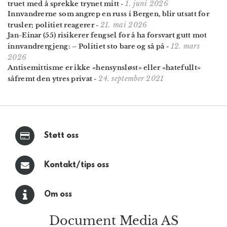
1. juni 2026
truet med å sprekke trynet mitt
-
Innvandrerne som angrep en russ i Bergen, blir utsatt for
21. mai 2026
trusler; politiet reagerer
-
Jan-Einar (55) risikerer fengsel for å ha forsvart gutt mot
12. mars
innvandrer­gjeng: – Politiet sto bare og så på
-
2026
Antisemittisme er ikke «hensynsløst» eller «hatefullt»
24. september 2021
såfremt den ytres privat
-
Støtt oss
Kontakt/tips oss
Om oss
Document Media AS