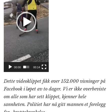
o
e
p
at
m
k
r
00:00
00:14
Dette videoklippet fikk over 152.000 visninger på
Facebook i løpet av to dager. Vi er ikke overbeviste
om alle som har sett klippet, kjenner hele
sannheten. Politiet har nå gitt mannen et forelegg