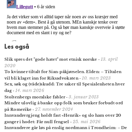
Les også
13. april
Slik spres det "gode hatet" mot etnisk norske
-
2020
To kvinner tiltalt for Sian-påkjørselen. Elden: – Tiltalen
10. mars 2023
vil bli klaget inn for Riksadvokaten
-
Sex, søk og (våde)skudd: Tre saker til Spesialenheten hver
14. mars 2026
dag
-
3. januar 2013
Stoltenbergs moralske fabler
-
Mindre ulovlig å banke opp folk som bruker forbudt ord
27. november 2024
på Romerike
-
Innvandrergjeng holdt fast «Henrik» og slo ham over 20
25. mai 2026
ganger i hodet: Får null fengsel
-
Innvandrere går løs på enslig nordmann i Trondheim: – De