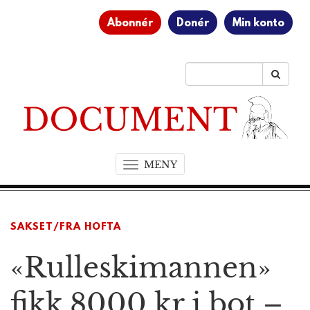
Abonnér
Donér
Min konto
MENY
T
o
g
g
SAKSET/FRA HOFTA
l
e
«Rulleskimannen»
n
a
v
fikk 8000 kr i bot –
i