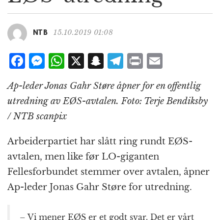
g
a
t
15.10.2019 01:08
NTB
i
o
F
M
W
X
S
T
P
E
n
a
e
h
n
el
ri
m
Ap-leder Jonas Gahr Støre åpner for en offentlig
c
ss
at
a
e
n
ai
utredning av EØS-avtalen. Foto: Terje Bendiksby
e
e
s
p
g
t
l
/ NTB scanpix
b
n
A
c
r
o
g
p
h
a
Arbeiderpartiet har slått ring rundt EØS-
o
e
p
at
m
avtalen, men like før LO-giganten
k
r
Fellesforbundet stemmer over avtalen, åpner
Ap-leder Jonas Gahr Støre for utredning.
– Vi mener EØS er et godt svar. Det er vårt