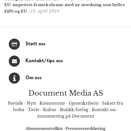
EU-imperiets femtekolonne med ny utredning som hyller
13. april 2024
EØS og EU
-
Støtt oss
Kontakt/tips oss
Om oss
Document Media AS
Forside
·
Nytt
·
Kommentar
·
Gjesteskribent
·
Sakset/fra
hofta
·
Tavle
·
Kultur
·
Butikk/forlag
·
Kontakt oss
·
Annonsering på Document
Abonnementsvilkår
·
Personvernerklæring