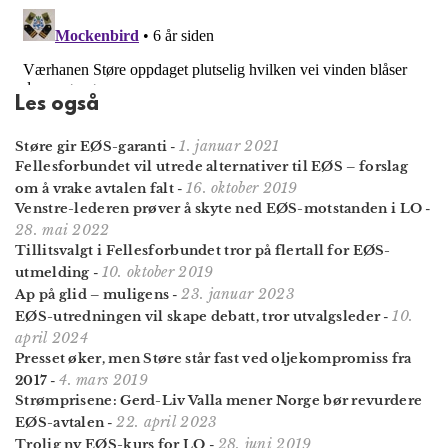
Les også
1. januar 2021
Støre gir EØS-garanti
-
Fellesforbundet vil utrede alternativer til EØS – forslag
16. oktober 2019
om å vrake avtalen falt
-
Venstre-lederen prøver å skyte ned EØS-motstanden i LO
-
28. mai 2022
Tillitsvalgt i Fellesforbundet tror på flertall for EØS-
10. oktober 2019
utmelding
-
23. januar 2023
Ap på glid – muligens
-
10.
EØS-utredningen vil skape debatt, tror utvalgsleder
-
april 2024
Presset øker, men Støre står fast ved oljekompromiss fra
4. mars 2019
2017
-
Strømprisene: Gerd-Liv Valla mener Norge bør revurdere
22. april 2023
EØS-avtalen
-
28. juni 2019
Trolig ny EØS-kurs for LO
-