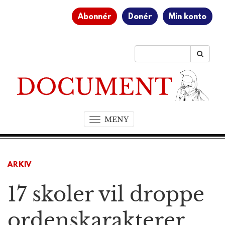
Abonnér
Donér
Min konto
MENY
T
o
g
g
ARKIV
l
e
17 skoler vil droppe
n
a
v
ordenskarakterer
i