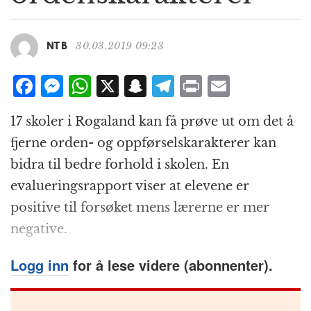
g
a
t
30.03.2019 09:23
NTB
i
o
F
M
W
X
S
T
P
E
n
a
e
h
n
el
ri
m
17 skoler i Rogaland kan få prøve ut om det å
c
ss
at
a
e
n
ai
fjerne orden- og oppførselskarakterer kan
e
e
s
p
g
t
l
bidra til bedre forhold i skolen. En
b
n
A
c
r
evalueringsrapport viser at elevene er
o
g
p
h
a
positive til forsøket mens lærerne er mer
o
e
p
at
m
negative.
k
r
Logg inn
for å lese videre (abonnenter).