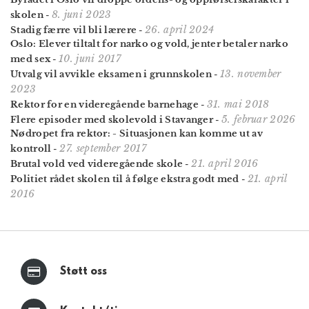
8. juni 2023
skolen
-
26. april 2024
Stadig færre vil bli lærere
-
Oslo: Elever tiltalt for narko og vold, jenter betaler narko
10. juni 2017
med sex
-
13. november
Utvalg vil avvikle eksamen i grunnskolen
-
2023
31. mai 2018
Rektor for en videregående barnehage
-
5. februar 2026
Flere episoder med skolevold i Stavanger
-
Nødropet fra rektor: - Situasjonen kan komme ut av
27. september 2017
kontroll
-
21. april 2016
Brutal vold ved videregående skole
-
21. april
Politiet rådet skolen til å følge ekstra godt med
-
2016
Støtt oss