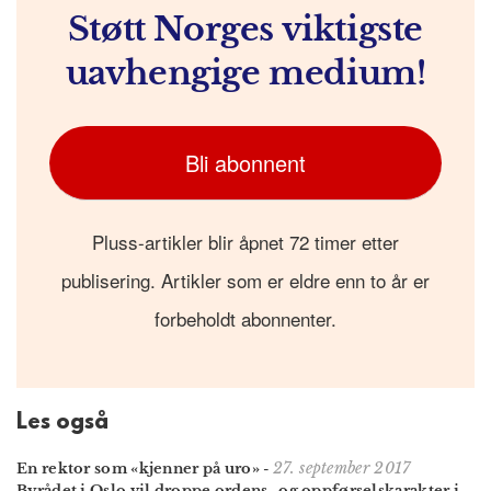
Støtt Norges viktigste
uavhengige medium!
Bli abonnent
Pluss-artikler blir åpnet 72 timer etter
publisering. Artikler som er eldre enn to år er
forbeholdt abonnenter.
Les også
27. september 2017
En rektor som «kjenner på uro»
-
Byrådet i Oslo vil droppe ordens- og oppførsels­karakter i