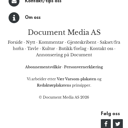
Kontakt/tips oss
Om oss
Document Media AS
Forside
·
Nytt
·
Kommentar
·
Gjesteskribent
·
Sakset/fra
hofta
·
Tavle
·
Kultur
·
Butikk/forlag
·
Kontakt oss
·
Annonsering på Document
Abonnementsvilkår
·
Personvernerklæring
Vi arbeider etter
Vær Varsom-plakaten
og
Redaktørplakatens
prinsipper.
© Document Media AS 2026
Følg oss