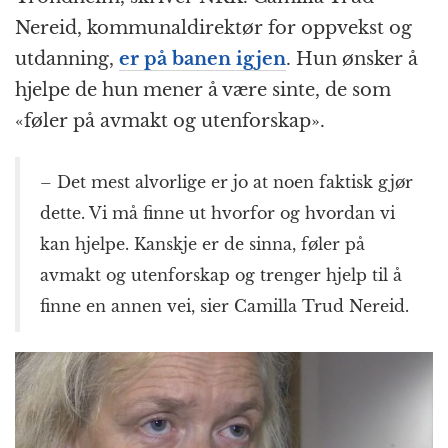
b
n
A
c
r
Nereid, kommunaldirektør for oppvekst og
o
g
p
h
a
utdanning,
er på banen igjen
. Hun ønsker å
o
e
p
at
m
hjelpe de hun mener å være sinte, de som
k
r
«føler på avmakt og utenforskap».
– Det mest alvorlige er jo at noen faktisk gjør
dette. Vi må finne ut hvorfor og hvordan vi
kan hjelpe. Kanskje er de sinna, føler på
avmakt og utenforskap og trenger hjelp til å
finne en annen vei, sier Camilla Trud Nereid.