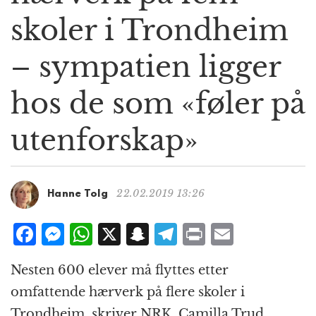
g
skoler i Trondheim
a
t
– sympatien ligger
i
o
n
hos de som «føler på
utenforskap»
22.02.2019 13:26
Hanne Tolg
F
M
W
X
S
T
P
E
a
e
h
n
el
ri
m
Nesten 600 elever må flyttes etter
c
ss
at
a
e
n
ai
omfattende hærverk på flere skoler i
e
e
s
p
g
t
l
Trondheim, skriver NRK. Camilla Trud