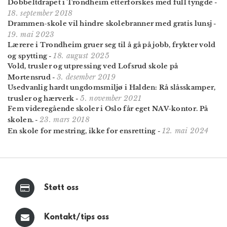
Dobbeltdrapet i Trondheim etterforskes med full tyngde
-
18. september 2018
Drammen-skole vil hindre skolebranner med gratis lunsj
-
19. mai 2023
Lærere i Trondheim gruer seg til å gå på jobb, frykter vold
18. august 2025
og spytting
-
Vold, trusler og utpressing ved Lofsrud skole på
3. desember 2019
Mortensrud
-
Usedvanlig hardt ungdomsmiljø i Halden: Rå slåsskamper,
5. november 2021
trusler og hærverk
-
Fem videregående skoler i Oslo får eget NAV-kontor. På
23. mars 2018
skolen.
-
12. mai 2024
En skole for mestring, ikke for ensretting
-
Støtt oss
Kontakt/tips oss