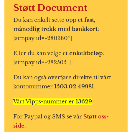
Støtt Document
Du kan enkelt sette opp et
fast,
månedlig trekk med bankkort
:
[simpay id=»280380″]
Eller du kan velge et
enkeltbeløp
:
[simpay id=»282505″]
Du kan også overføre direkte til vårt
kontonummer
1503.02.49981
Vårt Vipps-nummer er
13629
For Paypal og SMS se vår
Støtt oss-
side.