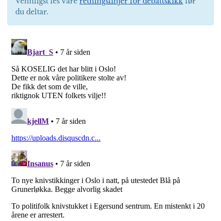
Vennligst les våre
retningslinjer for debattskikk
før
du deltar.