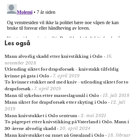
Les også
16.
Mann alvorlig skadd etter knivstikking i Oslo
-
november 2018
Utlending siktet for drapsforsøk - knivstakk tilfeldig
7. april 2019
kvinne på gata i Oslo
-
To kvinner stukket ned med kniv - utlending siktet for to
7. april 2019
drapsforsøk
-
15. juli 2018
Mann til sykehus etter masseslagsmål i Oslo
-
12. juli
Mann siktet for drapsforsøk etter skyting i Oslo
-
2019
2. mai 2021
Mann knivstukket i Oslo sentrum
-
To pågrepet etter knivstikking på Vaterland i Oslo. Mann i
20. april 2024
30-årene alvorlig skadd
-
18. februar
Mann knivstukket og ranet på Grønland i Oslo
-