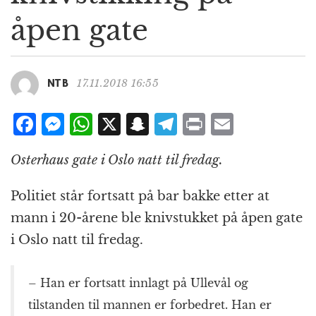
g
åpen gate
a
t
i
o
17.11.2018 16:55
NTB
n
F
M
W
X
S
T
P
E
a
e
h
n
el
ri
m
Osterhaus gate i Oslo natt til fredag.
c
ss
at
a
e
n
ai
e
e
s
p
g
t
l
Politiet står fortsatt på bar bakke etter at
b
n
A
c
r
mann i 20-årene ble knivstukket på åpen gate
o
g
p
h
a
i Oslo natt til fredag.
o
e
p
at
m
k
r
– Han er fortsatt innlagt på Ullevål og
tilstanden til mannen er forbedret. Han er