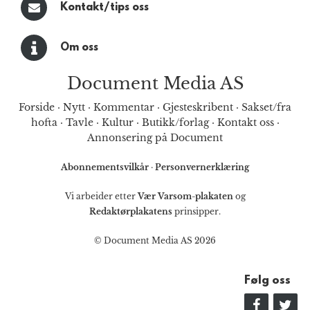
Kontakt/tips oss
Om oss
Document Media AS
Forside
·
Nytt
·
Kommentar
·
Gjesteskribent
·
Sakset/fra
hofta
·
Tavle
·
Kultur
·
Butikk/forlag
·
Kontakt oss
·
Annonsering på Document
Abonnementsvilkår
·
Personvernerklæring
Vi arbeider etter
Vær Varsom-plakaten
og
Redaktørplakatens
prinsipper.
© Document Media AS 2026
Følg oss