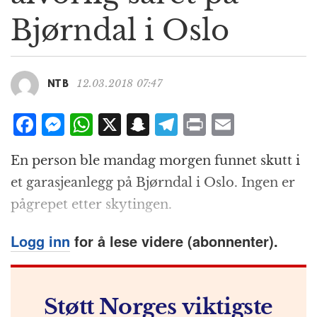
g
Bjørndal i Oslo
a
t
i
o
12.03.2018 07:47
NTB
n
F
M
W
X
S
T
P
E
a
e
h
n
el
ri
m
En person ble mandag morgen funnet skutt i
c
ss
at
a
e
n
ai
et garasjeanlegg på Bjørndal i Oslo. Ingen er
e
e
s
p
g
t
l
pågrepet etter skytingen.
b
n
A
c
r
o
g
p
h
a
Logg inn
for å lese videre (abonnenter).
o
e
p
at
m
k
r
Støtt Norges viktigste