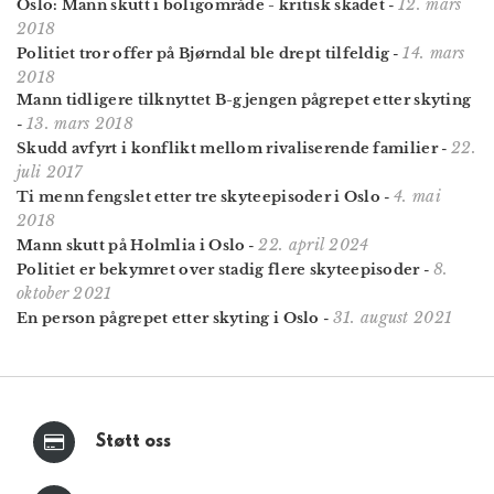
12. mars
Oslo: Mann skutt i boligområde - kritisk skadet
-
2018
14. mars
Politiet tror offer på Bjørndal ble drept tilfeldig
-
2018
Mann tidligere tilknyttet B-gjengen pågrepet etter skyting
13. mars 2018
-
22.
Skudd avfyrt i konflikt mellom rivaliserende familier
-
juli 2017
4. mai
Ti menn fengslet etter tre skyteepisoder i Oslo
-
2018
22. april 2024
Mann skutt på Holmlia i Oslo
-
8.
Politiet er bekymret over stadig flere skyteepisoder
-
oktober 2021
31. august 2021
En person pågrepet etter skyting i Oslo
-
Støtt oss