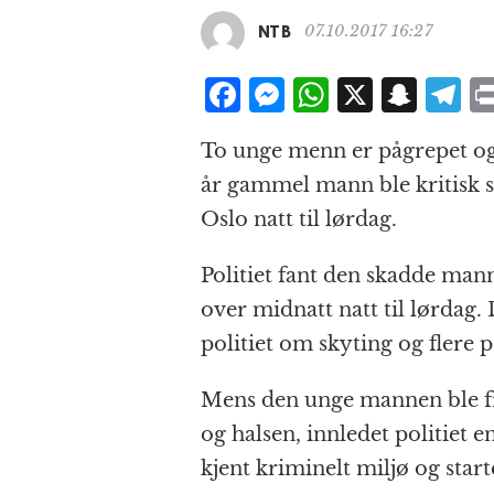
07.10.2017 16:27
NTB
F
M
W
X
S
T
a
e
h
n
el
To unge menn er pågrepet og s
c
ss
at
a
e
år gammel mann ble kritisk s
e
e
s
p
g
Oslo natt til lørdag.
b
n
A
c
r
o
g
p
h
a
Politiet fant den skadde mann
o
e
p
at
over midnatt natt til lørdag.
k
r
politiet om skyting og flere
Mens den unge mannen ble fr
og halsen, innledet politiet 
kjent kriminelt miljø og star