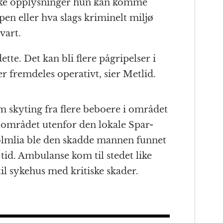
lke opplysninger hun kan komme
n eller hva slags kriminelt miljø
vart.
ette. Det kan bli flere pågripelser i
er fremdeles operativt, sier Metlid.
om skyting fra flere beboere i området
I området utenfor den lokale Spar-
olmlia ble den skadde mannen funnet
t tid. Ambulanse kom til stedet like
til sykehus med kritiske skader.