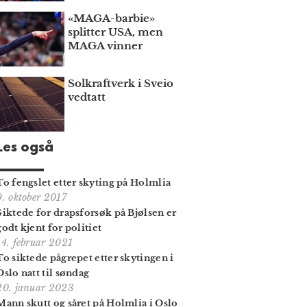
«MAGA-barbie»
splitter USA, men
MAGA vinner
Solkraftverk i Sveio
vedtatt
Les også
To fengslet etter skyting på Holmlia
9. oktober 2017
Siktede for drapsforsøk på Bjølsen er
godt kjent for politiet
14. februar 2021
To siktede pågrepet etter skytingen i
Oslo natt til søndag
20. januar 2023
Mann skutt og såret på Holmlia i Oslo