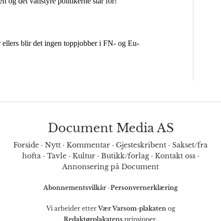
Document Media AS
Forside
·
Nytt
·
Kommentar
·
Gjesteskribent
·
Sakset/fra
hofta
·
Tavle
·
Kultur
·
Butikk/forlag
·
Kontakt oss
·
Annonsering på Document
Abonnementsvilkår
·
Personvernerklæring
Vi arbeider etter
Vær Varsom-plakaten
og
Redaktørplakatens
prinsipper.