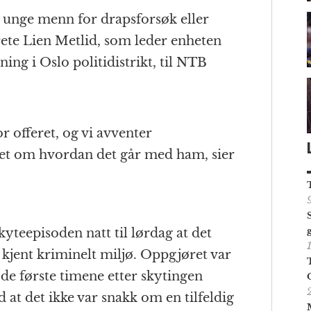
o unge menn for drapsforsøk eller
rete Lien Metlid, som leder enheten
ning i Oslo politidistrikt, til NTB
r offeret, og vi avventer
set om hvordan det går med ham, sier
 skyteepisoden natt til lørdag at det
t kjent kriminelt miljø. Oppgjøret var
 i de første timene etter skytingen
d at det ikke var snakk om en tilfeldig