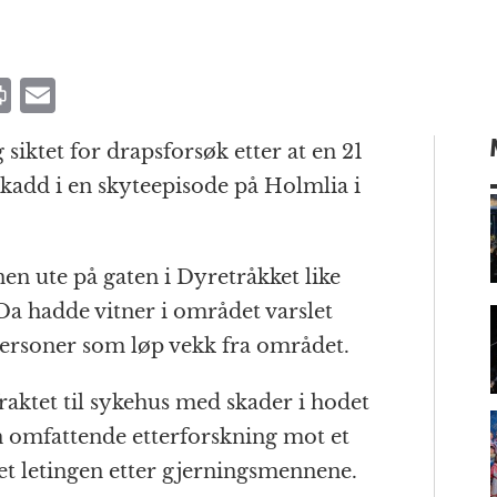
P
E
ri
m
iktet for drapsforsøk etter at en 21
n
ai
kadd i en skyteepisode på Holmlia i
t
l
en ute på gaten i Dyretråkket like
m
 Da hadde vitner i området varslet
 personer som løp vekk fra området.
aktet til sykehus med skader i hodet
en omfattende etterforskning mot et
tet letingen etter gjerningsmennene.