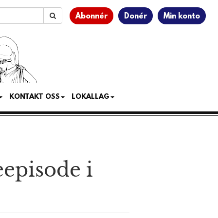
Abonnér
Donér
Min konto
KONTAKT OSS
LOKALLAG
eepisode i