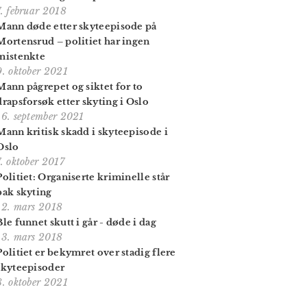
7. februar 2018
Mann døde etter skyteepisode på
Mortensrud – politiet har ingen
mistenkte
9. oktober 2021
Mann pågrepet og siktet for to
drapsforsøk etter skyting i Oslo
16. september 2021
Mann kritisk skadd i skyteepisode i
Oslo
7. oktober 2017
Politiet: Organiserte kriminelle står
bak skyting
12. mars 2018
Ble funnet skutt i går - døde i dag
13. mars 2018
Politiet er bekymret over stadig flere
skyteepisoder
8. oktober 2021