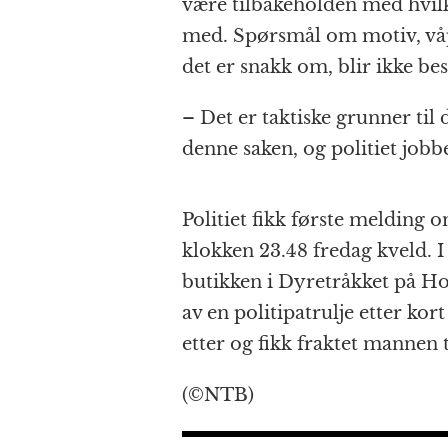
være tilbakeholden med hvi
med. Spørsmål om motiv, våpe
det er snakk om, blir ikke bes
– Det er taktiske grunner til d
denne saken, og politiet jobb
Politiet fikk første melding 
klokken 23.48 fredag kveld. 
butikken i Dyretråkket på H
av en politipatrulje etter kor
etter og fikk fraktet mannen 
(©NTB)