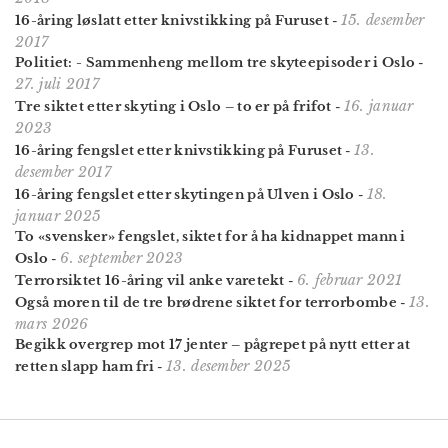
15. desember
16-åring løslatt etter knivstikking på Furuset
-
2017
Politiet: - Sammenheng mellom tre skyteepisoder i Oslo
-
27. juli 2017
16. januar
Tre siktet etter skyting i Oslo – to er på frifot
-
2023
13.
16-åring fengslet etter knivstikking på Furuset
-
desember 2017
18.
16-åring fengslet etter skytingen på Ulven i Oslo
-
januar 2025
To «svensker» fengslet, siktet for å ha kidnappet mann i
6. september 2023
Oslo
-
6. februar 2021
Terrorsiktet 16-åring vil anke varetekt
-
13.
Også moren til de tre brødrene siktet for terrorbombe
-
mars 2026
Begikk overgrep mot 17 jenter – pågrepet på nytt etter at
13. desember 2025
retten slapp ham fri
-