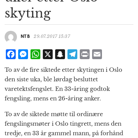
g
skyting
a
t
i
o
29.07.2017 15:37
NTB
n
F
M
W
X
S
T
P
E
a
e
h
n
el
ri
m
To av de fire siktede etter skytingen i Oslo
c
ss
at
a
e
n
ai
den siste uka, ble lørdag besluttet
e
e
s
p
g
t
l
varetektsfengslet. En 33-åring godtok
b
n
A
c
r
fengsling, mens en 26-åring anker.
o
g
p
h
a
o
e
p
at
m
To av de siktede møtte til ordinære
k
r
fengslingsmøter i Oslo tingrett, mens den
tredje, en 33 år gammel mann, på forhånd