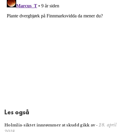
Les også
28. april
Holmlia-siktet innrømmer at skudd gikk av
-
2018