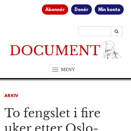
Abonnér
Donér
Min konto
MENY
T
o
g
g
ARKIV
l
e
To fengslet i fire
n
a
v
uker etter Oslo-
i