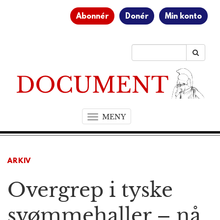
Abonnér
Donér
Min konto
MENY
T
o
g
g
ARKIV
l
e
Overgrep i tyske
n
a
v
svømmehaller – nå
i