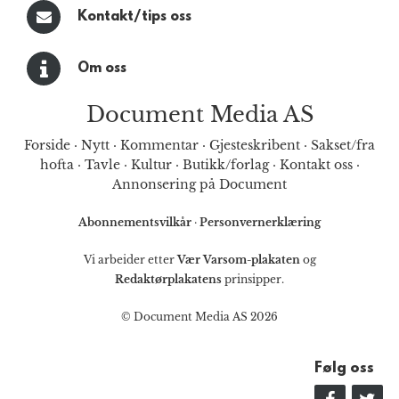
Kontakt/tips oss
Om oss
Document Media AS
Forside
·
Nytt
·
Kommentar
·
Gjesteskribent
·
Sakset/fra
hofta
·
Tavle
·
Kultur
·
Butikk/forlag
·
Kontakt oss
·
Annonsering på Document
Abonnementsvilkår
·
Personvernerklæring
Vi arbeider etter
Vær Varsom-plakaten
og
Redaktørplakatens
prinsipper.
© Document Media AS 2026
Følg oss