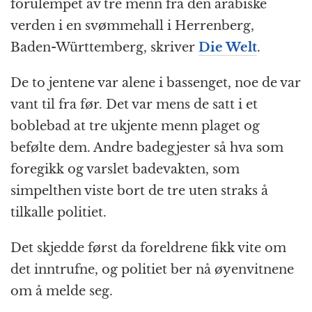
k
r
forulempet av tre menn fra den arabiske
verden i en svømmehall i Herrenberg,
Baden-Württemberg, skriver
Die Welt
.
De to jentene var alene i bassenget, noe de var
vant til fra før. Det var mens de satt i et
boblebad at tre ukjente menn plaget og
befølte dem. Andre badegjester så hva som
foregikk og varslet badevakten, som
simpelthen viste bort de tre uten straks å
tilkalle politiet.
Det skjedde først da foreldrene fikk vite om
det inntrufne, og politiet ber nå øyenvitnene
om å melde seg.