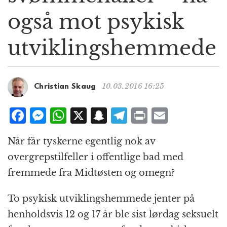
g
også mot psykisk
a
t
utviklingshemmede
i
o
n
10.03.2016 16:25
Christian Skaug
F
M
W
X
S
T
P
E
a
e
h
n
el
ri
m
Når får tyskerne egentlig nok av
c
ss
at
a
e
n
ai
overgrepstilfeller i offentlige bad med
e
e
s
p
g
t
l
fremmede fra Midtøsten og omegn?
b
n
A
c
r
o
g
p
h
a
To psykisk utviklingshemmede jenter på
o
e
p
at
m
henholdsvis 12 og 17 år ble sist lørdag seksuelt