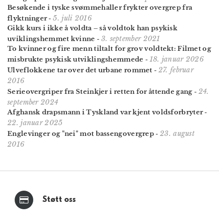
Besøkende i tyske svømmehaller frykter overgrep fra
5. juli 2016
flyktninger
-
Gikk kurs i ikke å voldta – så voldtok han psykisk
3. september 2021
uviklingshemmet kvinne
-
To kvinner og fire menn tiltalt for grov voldtekt: Filmet og
18. januar 2026
misbrukte psykisk utviklings­hemmede
-
27. februar
Ulveflokkene tar over det urbane rommet
-
2016
24.
Serieovergriper fra Steinkjer i retten for åttende gang
-
september 2024
Afghansk draps­mann i Tyskland var kjent volds­forbryter
-
22. januar 2025
23. august
Englevinger og "nei" mot bassengovergrep
-
2016
Støtt oss