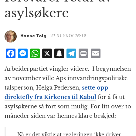
g
asylsøkere
a
t
i
o
21.01.2016 16:12
Hanne Tolg
n
F
M
W
X
S
T
P
E
a
e
h
n
el
ri
m
Arbeiderpartiet vingler videre. I begynnelsen
c
ss
at
a
e
n
ai
av november ville Aps innvandringspolitiske
e
e
s
p
g
t
l
talsperson, Helga Pedersen,
sette opp
b
n
A
c
r
direktefly fra Kirkenes til Kabul
for å få ut
o
g
p
h
a
asylsøkerne så fort som mulig. For litt over to
o
e
p
at
m
måneder siden var hennes klare beskjed:
k
r
– Nå er det viktig at regjeringen ikke driver