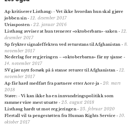
Ap kritiserer Listhaug: - Vet ikke hvordan hun skal gjøre
12. desember 2017
jobben sin
-
22. januar 2016
Uriasposten
-
12.
Listhaug avviser at hun trenerer «oktoberbarn»-saken
-
desember 2017
8.
Sp frykter signaleffekten ved returstans til Afghanistan
-
november 2017
Nederlag for regjeringen – «oktoberbarna» får ny sjanse
-
14. november 2017
12.
SV gjør nytt forsøk på å stanse returer til Afghanistan
-
november 2017
20. mars
Ap får hard medfart fra partnere etter Acer-ja
-
2018
Støre: - Vi kan ikke ha en innvandrings­politikk som
25. august 2018
rammer våre mest utsatte
-
25. februar 2020
Listhaug hardt ut mot regjeringen
-
10.
Flertall vil ta pengestøtten fra Human Rights Service
-
oktober 2017