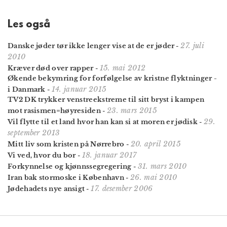
Les også
27. juli
Danske jøder tør ikke lenger vise at de er jøder
-
2010
15. mai 2012
Kræver død over rapper
-
Økende bekymring for forfølgelse av kristne flyktninger -
14. januar 2015
i Danmark
-
TV2 DK trykker venstreekstreme til sitt bryst i kampen
23. mars 2015
mot rasismen=høyresiden
-
29.
Vil flytte til et land hvor han kan si at moren er jødisk
-
september 2013
20. april 2015
Mitt liv som kristen på Nørrebro
-
18. januar 2017
Vi ved, hvor du bor
-
31. mars 2010
Forkynnelse og kjønnssegregering
-
26. mai 2010
Iran bak stormoske i København
-
17. desember 2006
Jødehadets nye ansigt
-