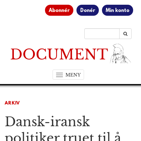
Abonnér
Donér
Min konto
MENY
T
o
g
g
ARKIV
l
e
Dansk-iransk
n
a
v
politiker truet til å
i