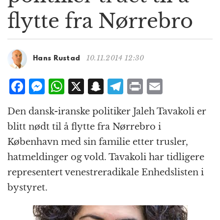
g
flytte fra Nørrebro
a
t
i
o
10.11.2014 12:30
Hans Rustad
n
F
M
W
X
S
T
P
E
a
e
h
n
el
ri
m
Den dansk-iranske politiker Jaleh Tavakoli er
c
ss
at
a
e
n
ai
blitt nødt til å flytte fra Nørrebro i
e
e
s
p
g
t
l
København med sin familie etter trusler,
b
n
A
c
r
hatmeldinger og vold. Tavakoli har tidligere
o
g
p
h
a
representert venestreradikale Enhedslisten i
o
e
p
at
m
bystyret.
k
r