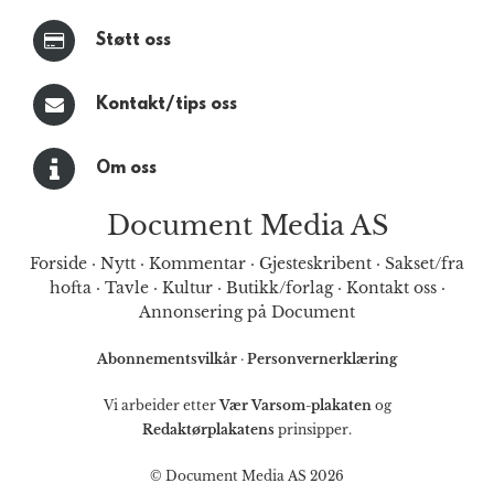
Støtt oss
Kontakt/tips oss
Om oss
Document Media AS
Forside
·
Nytt
·
Kommentar
·
Gjesteskribent
·
Sakset/fra
hofta
·
Tavle
·
Kultur
·
Butikk/forlag
·
Kontakt oss
·
Annonsering på Document
Abonnementsvilkår
·
Personvernerklæring
Vi arbeider etter
Vær Varsom-plakaten
og
Redaktørplakatens
prinsipper.
© Document Media AS 2026