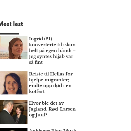
Mest lest
Ingrid (21)
konverterte til islam
helt på egen hånd: –
Jeg syntes hijab var
så fint
Reiste til Hellas for
hjelpe migranter;
endte opp død i en
koffert
Hvor ble det av
Jagland, Rød-Larsen
og Juul?
Anklager Elon Musk