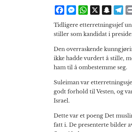
F
M
W
X
S
T
a
e
h
n
el
Tidligere etterretningssjef
c
ss
at
a
e
stiller som kandidat i preside
e
e
s
p
g
b
n
A
c
r
Den overraskende kunngjøri
o
g
p
h
a
ikke hadde vurdert å stille, 
o
e
p
at
ham til å ombestemme seg.
k
r
Suleiman var etterretningssje
godt forhold til Vesten, og va
Israel.
Dette var et poeng Det muslim
fatt i. De presenterte bilder