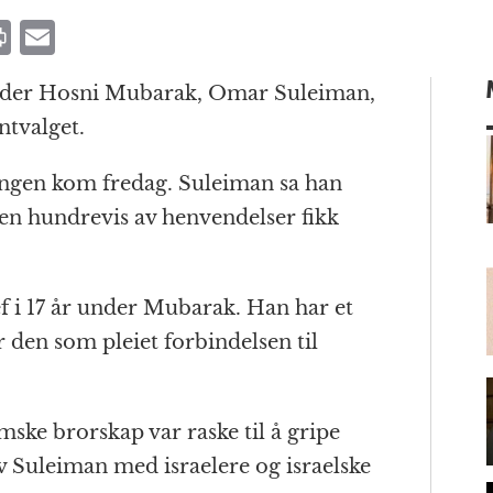
P
E
ri
m
 under Hosni Mubarak, Omar Suleiman,
n
ai
ntvalget.
t
l
ngen kom fredag. Suleiman sa han
men hundrevis av henvendelser fikk
m
f i 17 år under Mubarak. Han har et
r den som pleiet forbindelsen til
ske brorskap var raske til å gripe
 av Suleiman med israelere og israelske