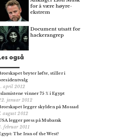
for å være høyre­
ekstrem
Document utsatt for
hackerangrep
Les også
Brorskapet bryter løfte, stiller i
presidentvalg
1. april 2012
Islamistene vinner 75 % i Egypt
22. januar 2012
Brorskapet legger skylden på Mossad
7. august 2012
USA legger press på Mubarak
4. februar 2011
Egypt: The Iran of the West?