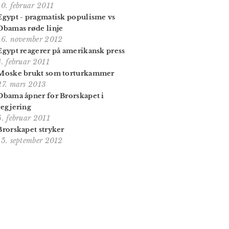
10. februar 2011
Egypt - pragmatisk populisme vs
Obamas røde linje
16. november 2012
Egypt reagerer på amerikansk press
4. februar 2011
Moske brukt som torturkammer
27. mars 2013
Obama åpner for Brorskapet i
regjering
5. februar 2011
Brorskapet stryker
15. september 2012