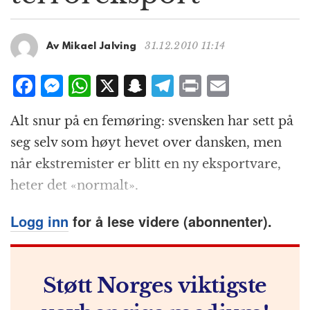
g
a
t
31.12.2010 11:14
Av Mikael Jalving
i
o
F
M
W
X
S
T
P
E
n
a
e
h
n
el
ri
m
Alt snur på en femøring: svensken har sett på
c
ss
at
a
e
n
ai
seg selv som høyt hevet over dansken, men
e
e
s
p
g
t
l
når ekstremister er blitt en ny eksportvare,
b
n
A
c
r
heter det «normalt».
o
g
p
h
a
o
e
p
at
m
Logg inn
for å lese videre (abonnenter).
k
r
Støtt Norges viktigste