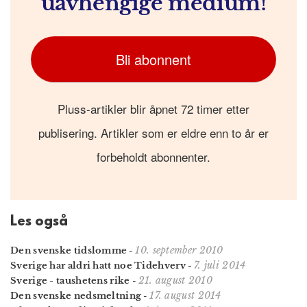
uavhengige medium!
Bli abonnent
Pluss-artikler blir åpnet 72 timer etter
publisering. Artikler som er eldre enn to år er
forbeholdt abonnenter.
Les også
10. september 2010
Den svenske tidslomme
-
7. juli 2014
Sverige har aldri hatt noe Tidehverv
-
21. august 2010
Sverige - taushetens rike
-
17. august 2014
Den svenske nedsmeltning
-