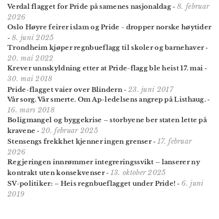
8. februar
Verdal flagget for Pride på samenes nasjonaldag
-
2026
Oslo Høyre feirer islam og Pride - dropper norske høytider
8. juni 2025
-
Trondheim kjøper regnbueflagg til skoler og barnehaver
-
20. mai 2022
Krever unnskyldning etter at Pride-flagg ble heist 17. mai
-
30. mai 2018
23. juni 2017
Pride-flagget vaier over Blindern
-
Vår sorg. Vår smerte. Om Ap-ledelsens angrep på Listhaug.
-
16. mars 2018
Boligmangel og byggekrise – storbyene ber staten lette på
20. februar 2025
kravene
-
17. februar
Stensengs frekkhet kjenner ingen grenser
-
2026
Regjeringen innrømmer integreringssvikt – lanserer ny
13. oktober 2025
kontrakt uten konsekvenser
-
6. juni
SV-politiker: – Heis regnbue­flagget under Pride!
-
2019