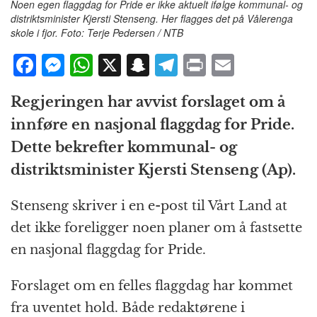
Noen egen flaggdag for Pride er ikke aktuelt ifølge kommunal- og
distriktsminister Kjersti Stenseng. Her flagges det på Vålerenga
skole i fjor. Foto: Terje Pedersen / NTB
F
M
W
X
S
T
P
E
a
e
h
n
el
ri
m
Regjeringen har avvist forslaget om å
c
ss
at
a
e
n
ai
innføre en nasjonal flaggdag for Pride.
e
e
s
p
g
t
l
Dette bekrefter kommunal- og
b
n
A
c
r
distriktsminister Kjersti Stenseng (Ap).
o
g
p
h
a
o
e
p
at
m
Stenseng skriver i en e-post til Vårt Land at
k
r
det ikke foreligger noen planer om å fastsette
en nasjonal flaggdag for Pride.
Forslaget om en felles flaggdag har kommet
fra uventet hold. Både redaktørene i