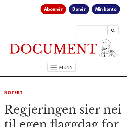
Abonnér
Donér
Min konto
MENY
T
o
g
g
NOTERT
l
e
Regjeringen sier nei
n
a
v
til egen flaggdag for
i