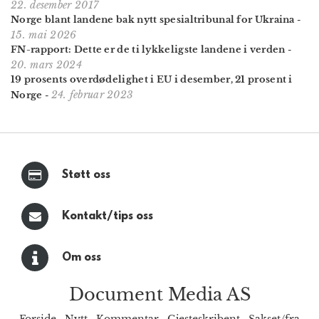
22. desember 2017
Norge blant landene bak nytt spesial­tribunal for Ukraina
-
15. mai 2026
FN-rapport: Dette er de ti lykkeligste landene i verden
-
20. mars 2024
19 prosents over­dødelighet i EU i desember, 21 prosent i
24. februar 2023
Norge
-
Støtt oss
Kontakt/tips oss
Om oss
Document Media AS