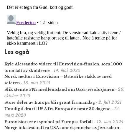
Les også
Kyle Alessandro videre til Eurovision-finalen: som 1000
14. mai 2025
tonn falt av skuldrene
-
Norsk nedtur i Eurovision – Østerrike stakk av med
18. mai 2025
seieren
-
29.
Slik stemte FNs medlemsland om Gaza-resolusjonen
-
oktober 2023
2. juli 2021
Store deler av Europa blir grønt fra mandag
-
12.
Umulig å dra til USA fra Europa de neste 30 dagene
-
mars 2020
12. mai 2024
Eurovision er et symbol på Europas forfall
-
Norge tok avstand fra USAs anerkjennelse av Jerusalem
-