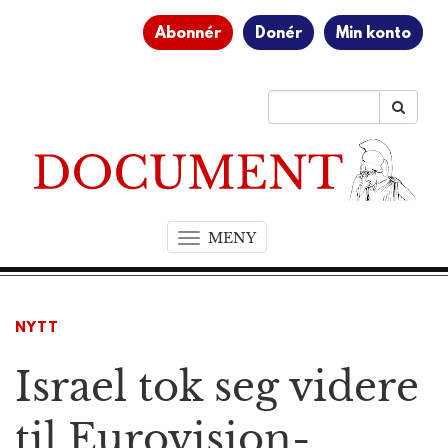
Abonnér
Donér
Min konto
MENY
T
o
g
g
NYTT
l
e
Israel tok seg videre
n
a
v
til Eurovision-
i