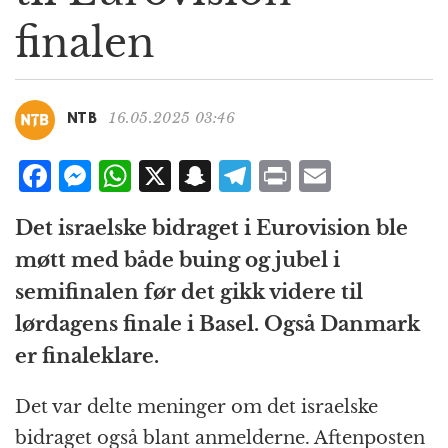
g
finalen
a
t
i
o
16.05.2025 03:46
NTB
n
F
M
W
X
S
T
P
E
a
e
h
n
el
ri
m
Det israelske bidraget i Eurovision ble
c
ss
at
a
e
n
ai
møtt med både buing og jubel i
e
e
s
p
g
t
l
semifinalen før det gikk videre til
b
n
A
c
r
lørdagens finale i Basel. Også Danmark
o
g
p
h
a
er finaleklare.
o
e
p
at
m
k
r
Det var delte meninger om det israelske
bidraget også blant anmelderne. Aftenposten