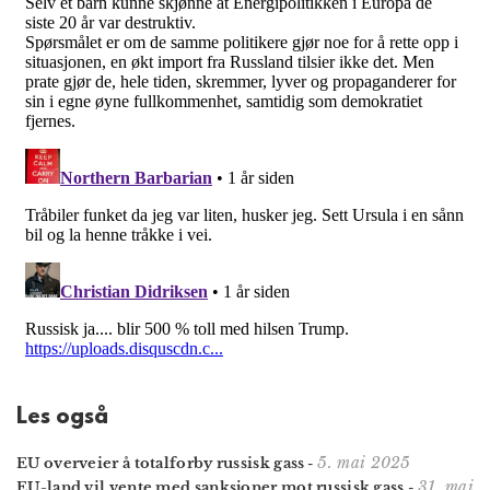
Les også
5. mai 2025
EU overveier å totalforby russisk gass
-
31. mai
EU-land vil vente med sanksjoner mot russisk gass
-