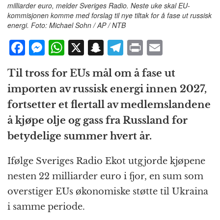
milliarder euro, melder Sveriges Radio. Neste uke skal EU-
kommisjonen komme med forslag til nye tiltak for å fase ut russisk
energi. Foto: Michael Sohn / AP / NTB
F
M
W
X
S
T
P
E
a
e
h
n
el
ri
m
Til tross for EUs mål om å fase ut
c
ss
at
a
e
n
ai
importen av russisk energi innen 2027,
e
e
s
p
g
t
l
fortsetter et flertall av medlemslandene
b
n
A
c
r
å kjøpe olje og gass fra Russland for
o
g
p
h
a
betydelige summer hvert år.
o
e
p
at
m
k
r
Ifølge Sveriges Radio Ekot utgjorde kjøpene
nesten 22 milliarder euro i fjor, en sum som
overstiger EUs økonomiske støtte til Ukraina
i samme periode.