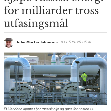
g
for milliarder tross
a
t
utfasingsmål
i
o
n
04.05.2025 05:36
John Martin Johansen
EU-landene kjøpte i fjor russisk olje og gass for nesten 22