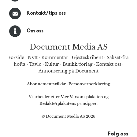
Kontakt/tips oss
Om oss
Document Media AS
Forside
·
Nytt
·
Kommentar
·
Gjesteskribent
·
Sakset/fra
hofta
·
Tavle
·
Kultur
·
Butikk/forlag
·
Kontakt oss
·
Annonsering på Document
Abonnementsvilkår
·
Personvernerklæring
Vi arbeider etter
Vær Varsom-plakaten
og
Redaktørplakatens
prinsipper.
© Document Media AS 2026
Følg oss