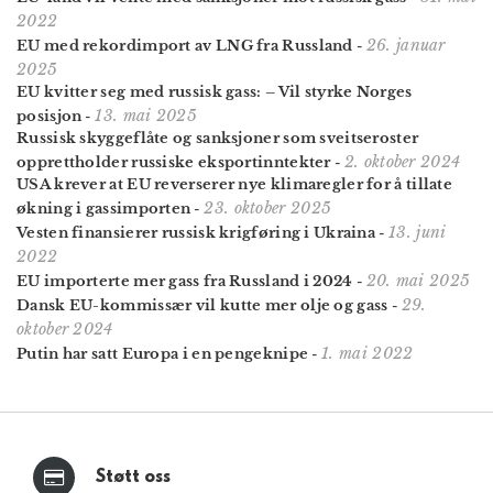
2022
26. januar
EU med rekord­import av LNG fra Russland
-
2025
EU kvitter seg med russisk gass: – Vil styrke Norges
13. mai 2025
posisjon
-
Russisk skygge­flåte og sanksjoner som sveitser­oster
2. oktober 2024
opprett­holder russiske eksport­inntekter
-
USA krever at EU reverserer nye klimaregler for å tillate
23. oktober 2025
økning i gassimporten
-
13. juni
Vesten finansierer russisk krigføring i Ukraina
-
2022
20. mai 2025
EU importerte mer gass fra Russland i 2024
-
29.
Dansk EU-kommissær vil kutte mer olje og gass
-
oktober 2024
1. mai 2022
Putin har satt Europa i en pengeknipe
-
Støtt oss