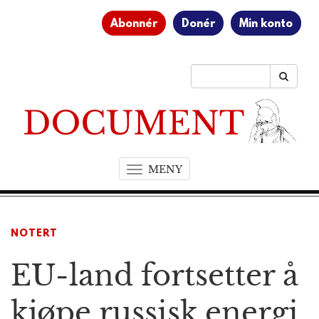
Abonnér
Donér
Min konto
MENY
T
o
g
g
NOTERT
l
e
EU-land fortsetter å
n
a
v
kjøpe russisk energi
i