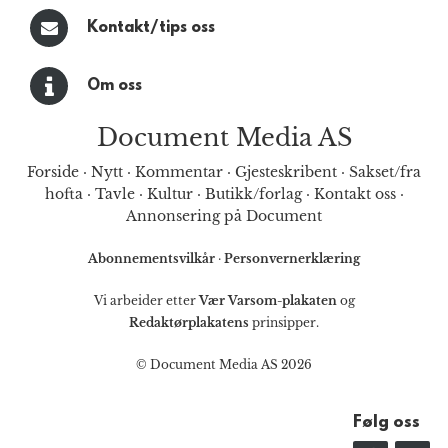
Kontakt/tips oss
Om oss
Document Media AS
Forside
·
Nytt
·
Kommentar
·
Gjesteskribent
·
Sakset/fra
hofta
·
Tavle
·
Kultur
·
Butikk/forlag
·
Kontakt oss
·
Annonsering på Document
Abonnementsvilkår
·
Personvernerklæring
Vi arbeider etter
Vær Varsom-plakaten
og
Redaktørplakatens
prinsipper.
© Document Media AS 2026
Følg oss