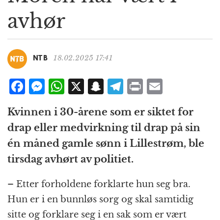
g
avhør
a
t
i
o
18.02.2025 17:41
NTB
n
F
M
W
X
S
T
P
E
a
e
h
n
el
ri
m
Kvinnen i 30-årene som er siktet for
c
ss
at
a
e
n
ai
drap eller medvirkning til drap på sin
e
e
s
p
g
t
l
én måned gamle sønn i Lillestrøm, ble
b
n
A
c
r
tirsdag avhørt av politiet.
o
g
p
h
a
o
e
p
at
m
– Etter forholdene forklarte hun seg bra.
k
r
Hun er i en bunnløs sorg og skal samtidig
sitte og forklare seg i en sak som er vært