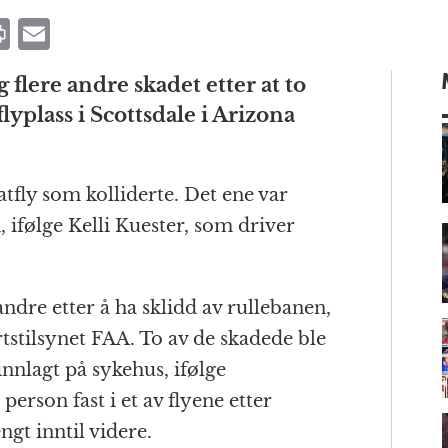
P
E
ri
m
flere andre skadet etter at to
n
ai
flyplass i Scottsdale i Arizona
t
l
atfly som kolliderte. Det ene var
m
 ifølge Kelli Kuester, som driver
 andre etter å ha sklidd av rullebanen,
rtstilsynet FAA. To av de skadede ble
 innlagt på sykehus, ifølge
 person fast i et av flyene etter
ngt inntil videre.