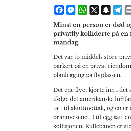
F
M
W
X
S
T
a
e
h
n
el
Minst en person er død og 
c
ss
at
a
e
privatfly kolliderte på en 
e
e
s
p
g
mandag.
b
n
A
c
r
o
g
p
h
a
Det var to middels store priv
o
e
p
at
parkert på en privat eiendom,
k
r
planlegging på flyplassen.
Det ene flyet kjørte inn i det
ifølge det amerikanske luftfa
tatt til akuttmottak, og en er
brannvesenet. I tillegg satt en
kollisjonen. Rullebanen er ste