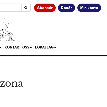
Abonnér
Donér
Min konto
KONTAKT OSS
LOKALLAG
izona