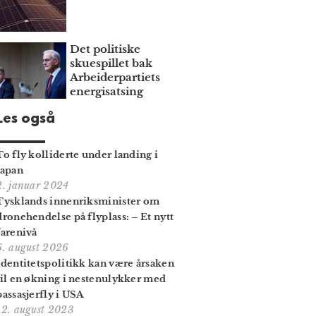
Det politiske
skuespillet bak
Arbeiderpartiets
energisatsing
Les også
To fly kolliderte under landing i
Japan
2. januar 2024
Tysklands innenriksminister om
dronehendelse på flyplass: – Et nytt
farenivå
6. august 2026
Identitetspolitikk kan være årsaken
til en økning i nestenulykker med
passasjerfly i USA
12. august 2023