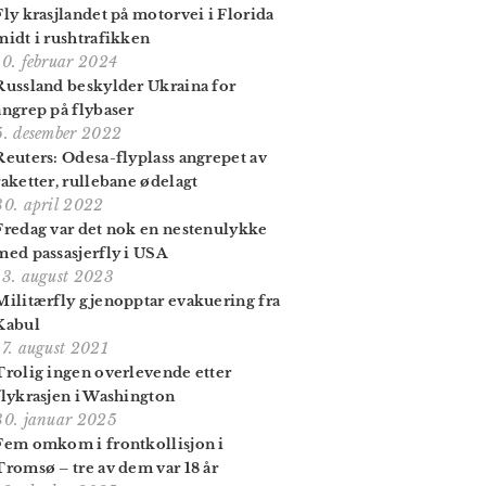
Fly krasjlandet på motorvei i Florida
midt i rushtrafikken
10. februar 2024
Russland beskylder Ukraina for
angrep på flybaser
5. desember 2022
Reuters: Odesa-flyplass angrepet av
raketter, rullebane ødelagt
30. april 2022
Fredag var det nok en nestenulykke
med passasjerfly i USA
13. august 2023
Militærfly gjenopptar evakuering fra
Kabul
17. august 2021
Trolig ingen overlevende etter
flykrasjen i Washington
30. januar 2025
Fem omkom i frontkollisjon i
Tromsø – tre av dem var 18 år