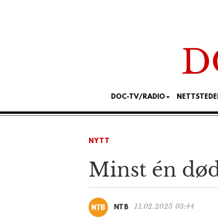
DOC-TV/RADIO
NETTSTEDE
NYTT
Minst én død 
11.02.2025 03:44
NTB