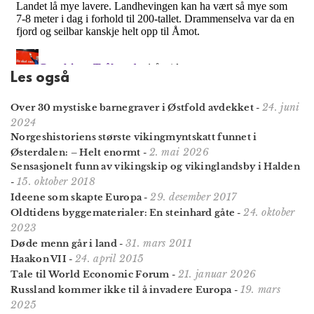
Les også
24. juni
Over 30 mystiske barnegraver i Østfold avdekket
-
2024
Norgeshistoriens største viking­mynt­skatt funnet i
2. mai 2026
Østerdalen: – Helt enormt
-
Sensasjonelt funn av vikingskip og vikinglandsby i Halden
15. oktober 2018
-
29. desember 2017
Ideene som skapte Europa
-
24. oktober
Oldtidens byggematerialer: En steinhard gåte
-
2023
31. mars 2011
Døde menn går i land
-
24. april 2015
Haakon VII
-
21. januar 2026
Tale til World Economic Forum
-
19. mars
Russland kommer ikke til å invadere Europa
-
2025