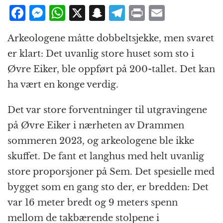
F
M
W
X
S
T
P
E
a
e
h
n
el
ri
m
Arkeologene måtte dobbeltsjekke, men svaret
c
ss
at
a
e
n
ai
er klart: Det uvanlig store huset som sto i
e
e
s
p
g
t
l
Øvre Eiker, ble oppført på 200-tallet. Det kan
b
n
A
c
r
ha vært en konge verdig.
o
g
p
h
a
o
e
p
at
m
Det var store forventninger til utgravingene
k
r
på Øvre Eiker i nærheten av Drammen
sommeren 2023, og arkeologene ble ikke
skuffet. De fant et langhus med helt uvanlig
store proporsjoner på Sem. Det spesielle med
bygget som en gang sto der, er bredden: Det
var 16 meter bredt og 9 meters spenn
mellom de takbærende stolpene i