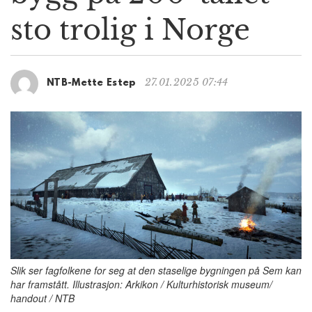
g
sto trolig i Norge
a
t
i
o
27.01.2025 07:44
NTB-Mette Estep
n
Slik ser fagfolkene for seg at den staselige bygningen på Sem kan
har framstått. Illustrasjon: Arkikon / Kulturhistorisk museum/
handout / NTB