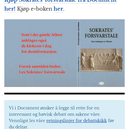
Kjøp Sokrates’ forsvarstale fra Document
her!
Kjøp e-boken
her
.
Vi i Document ønsker å legge til rette for en
interessant og høvisk debatt om sakene våre.
Vennligst les våre
retningslinjer for debattskikk
før
du deltar.