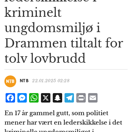
g
kriminelt
a
t
ungdomsmiljø i
i
o
n
Drammen tiltalt for
tolv lovbrudd
22.01.2025 02:28
NTB
F
M
W
X
S
T
P
E
a
e
h
n
el
ri
m
En 17 år gammel gutt, som politiet
c
ss
at
a
e
n
ai
mener har vært en lederskikkelse i det
e
e
s
p
g
t
l
kriminelle ungdomsmiljøet i