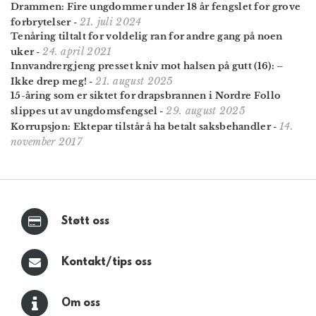
Drammen: Fire ungdommer under 18 år fengslet for grove
21. juli 2024
forbrytelser
-
Tenåring tiltalt for voldelig ran for andre gang på noen
24. april 2021
uker
-
Innvandrergjeng presset kniv mot halsen på gutt (16): –
21. august 2025
Ikke drep meg!
-
15-åring som er siktet for drapsbrannen i Nordre Follo
29. august 2025
slippes ut av ungdoms­fengsel
-
14.
Korrupsjon: Ektepar tilstår å ha betalt saksbehandler
-
november 2017
Støtt oss
Kontakt/tips oss
Om oss