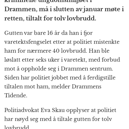
b
n
A
c
r
Drammen, må i slutten av januar møte i
o
g
p
h
a
retten, tiltalt for tolv lovbrudd.
o
e
p
at
m
k
r
Gutten var bare 16 år da han i fjor
varetektsfengselet etter at politiet mistenkte
ham for nærmere 40 lovbrudd. Han ble
løslatt etter seks uker i varetekt, med forbud
mot å oppholde seg i Drammen sentrum.
Siden har politiet jobbet med å ferdigstille
tiltalen mot ham, melder Drammens
Tidende.
Politiadvokat Eva Skau opplyser at politiet
har nøyd seg med å tiltale gutten for tolv
lovbrudd.