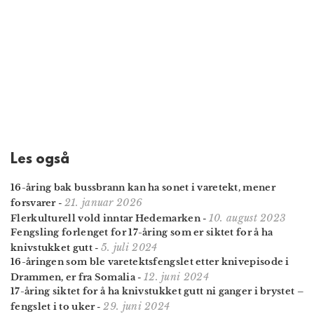
Les også
16-åring bak bussbrann kan ha sonet i varetekt, mener
21. januar 2026
forsvarer
-
10. august 2023
Flerkulturell vold inntar Hedemarken
-
Fengsling forlenget for 17-åring som er siktet for å ha
5. juli 2024
knivstukket gutt
-
16-åringen som ble varetektsfengslet etter knivepisode i
12. juni 2024
Drammen, er fra Somalia
-
17-åring siktet for å ha knivstukket gutt ni ganger i brystet –
29. juni 2024
fengslet i to uker
-