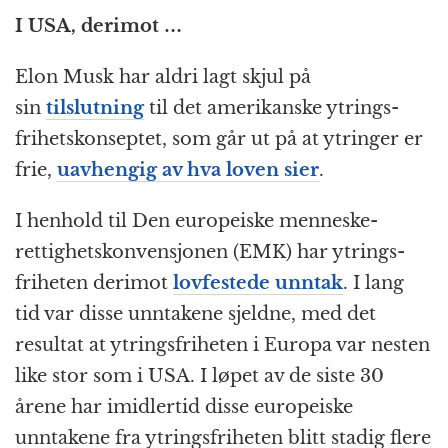
I USA, derimot …
Elon Musk har aldri lagt skjul på
sin
tilslutning
til det amerikanske ytrings­
frihets­konseptet, som går ut på at ytringer er
frie,
uavhengig av hva loven sier
.
I henhold til Den europeiske menneske­
rettighets­konvensjonen (EMK) har ytrings­
friheten derimot
lovfestede unntak
. I lang
tid var disse unntakene sjeldne, med det
resultat at ytrings­friheten i Europa var nesten
like stor som i USA. I løpet av de siste 30
årene har imidlertid disse europeiske
unntakene fra ytrings­friheten blitt stadig flere