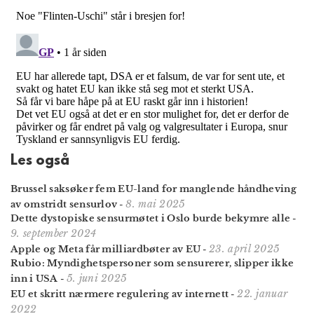
Les også
Brussel saksøker fem EU-land for manglende håndheving
8. mai 2025
av omstridt sensurlov
-
Dette dystopiske sensurmøtet i Oslo burde bekymre alle
-
9. september 2024
23. april 2025
Apple og Meta får milliardbøter av EU
-
Rubio: Myndighets­personer som sensurerer, slipper ikke
5. juni 2025
inn i USA
-
22. januar
EU et skritt nærmere regulering av internett
-
2022