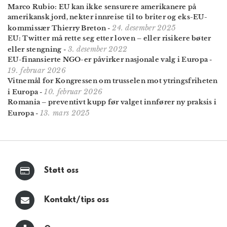
Marco Rubio: EU kan ikke sensurere amerikanere på
amerikansk jord, nekter innreise til to briter og eks-EU-
24. desember 2025
kommissær Thierry Breton
-
EU: Twitter må rette seg etter loven – eller risikere bøter
3. desember 2022
eller stengning
-
EU-finansierte NGO-er påvirker nasjonale valg i Europa
-
19. februar 2026
Vitnemål for Kongressen om trusselen mot ytrings­frihet­en
10. februar 2026
i Europa
-
Romania – preventivt kupp før valget innfører ny praksis i
13. mars 2025
Europa
-
Støtt oss
Kontakt/tips oss