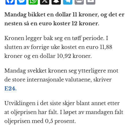
F
M
W
X
S
T
P
E
a
e
h
n
el
ri
m
Mandag bikket en dollar 11 kroner, og det er
c
ss
at
a
e
n
ai
nesten så en euro koster 12 kroner.
e
e
s
p
g
t
l
b
n
A
c
r
Kronen legger bak seg en tøff periode. I
o
g
p
h
a
slutten av forrige uke kostet en euro 11,88
o
e
p
at
m
kroner og en dollar 10,92 kroner.
k
r
Mandag svekket kronen seg ytterligere mot
de store internasjonale valutaene, skriver
E24.
Utviklingen i det siste skjer blant annet etter
at oljeprisen har falt. I løpet av mandagen falt
oljeprisen med 0,5 prosent.