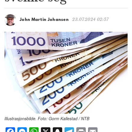
g
a
t
23.07.2024 02:57
John Martin Johansen
i
o
n
Illustrasjonsbilde. Foto: Gorm Kallestad / NTB