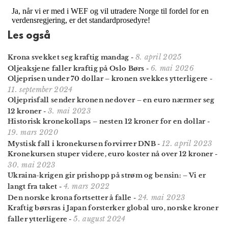
Les også
8. april 2025
Krona svekket seg kraftig mandag
-
6. mai 2026
Oljeaksjene faller kraftig på Oslo Børs
-
Oljeprisen under 70 dollar – kronen svekkes ytterligere
-
11. september 2024
Oljeprisfall sender kronen nedover – en euro nærmer seg
3. mai 2023
12 kroner
-
Historisk kronekollaps – nesten 12 kroner for en dollar
-
19. mars 2020
12. april 2023
Mystisk fall i kronekursen forvirrer DNB
-
Kronekursen stuper videre, euro koster nå over 12 kroner
-
30. mai 2023
Ukraina-krigen gir prishopp på strøm og bensin: – Vi er
4. mars 2022
langt fra taket
-
24. mai 2023
Den norske krona fortsetter å falle
-
Kraftig børsras i Japan forsterker global uro, norske kroner
5. august 2024
faller ytterligere
-