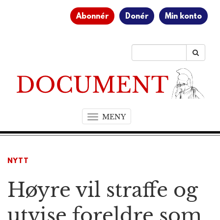
Abonnér
Donér
Min konto
MENY
T
o
g
g
NYTT
l
e
Høyre vil straffe og
n
a
v
utvise foreldre som
i