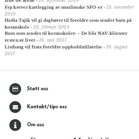
13. september 2024
siste tre årene
-
13. november
Frp krever kartlegging av muslimske SFO-er
-
2019
Hadia Tajik vil gi dag­bøter til foreldre som sender barn på
22. februar 2024
koranskole
-
Barn som sendes til koranskoler: – De blir NAV-klienter
16. mai 2017
resten av livet
-
16. august
Listhaug vil frata foreldre oppholdstillatelse
-
2017
Støtt oss
Kontakt/tips oss
Om oss