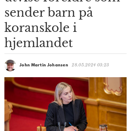
g
sender barn på
a
t
koranskole i
i
o
n
hjemlandet
28.05.2024 03:23
John Martin Johansen