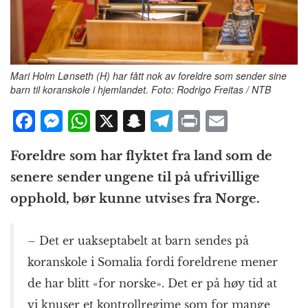
Mari Holm Lønseth (H) har fått nok av foreldre som sender sine
barn til koranskole i hjemlandet. Foto: Rodrigo Freitas / NTB
F
M
W
X
S
T
P
E
a
e
h
n
el
ri
m
Foreldre som har flyktet fra land som de
c
ss
at
a
e
n
ai
senere sender ungene til på ufrivillige
e
e
s
p
g
t
l
opphold, bør kunne utvises fra Norge.
b
n
A
c
r
o
g
p
h
a
– Det er uakseptabelt at barn sendes på
o
e
p
at
m
koranskole i Somalia fordi foreldrene mener
k
r
de har blitt «for norske». Det er på høy tid at
vi knuser et kontrollregime som for mange