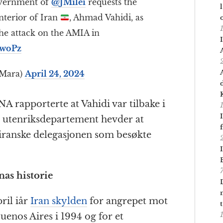
vernment of
@JMilei
requests the
Interior of Iran
, Ahmad Vahidi, as
the attack on the AMIA in
lwoPz
Mara)
April 24, 2024
NA rapporterte at Vahidi var tilbake i
s utenriksdepartement hevder at
n iranske delegasjonen som besøkte
nas historie
ril iår
Iran skylden
for angrepet mot
uenos Aires i 1994 og for et