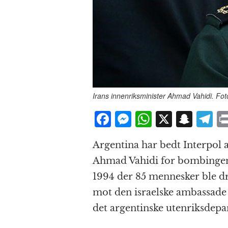
Irans innenriksminister Ahmad Vahidi. 
F
M
W
X
S
T
a
e
h
n
el
Argentina har bedt Interpol a
c
ss
at
a
e
Ahmad Vahidi for bombingen a
e
e
s
p
g
1994 der 85 mennesker ble dr
b
n
A
c
r
mot den israelske ambassade
o
g
p
h
a
det argentinske utenriksdepa
o
e
p
at