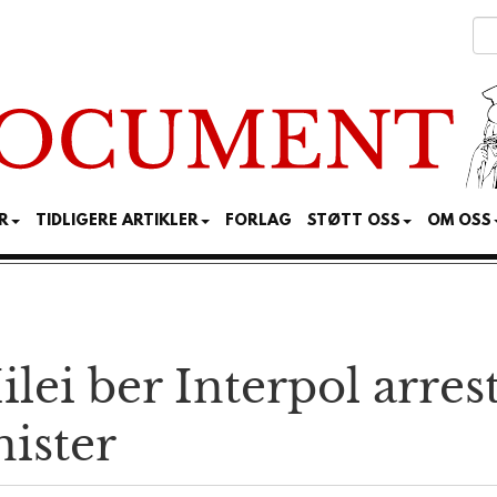
R
TIDLIGERE ARTIKLER
FORLAG
STØTT OSS
OM OSS
lei ber Inter­pol arres
nister