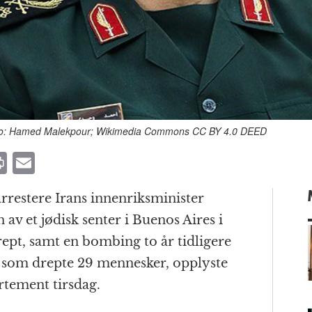
Foto: Hamed Malekpour; Wikimedia Commons CC BY 4.0 DEED
P
E
ri
m
rrestere Irans innenriksminister
n
ai
v et jødisk senter i Buenos Aires i
t
l
ept, samt en bombing to år tidligere
 som drepte 29 mennesker, opplyste
rtement tirsdag.
m