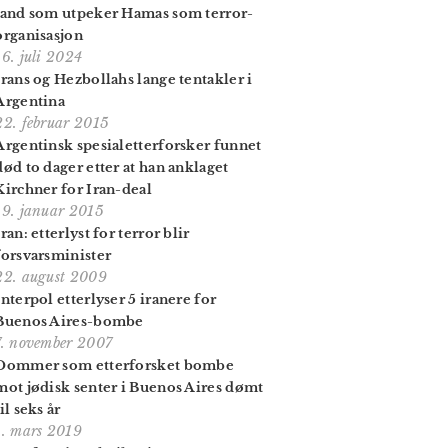
land som utpeker Hamas som terror­
organisasjon
16. juli 2024
Irans og Hezbollahs lange tentakler i
Argentina
22. februar 2015
Argentinsk spesialetterforsker funnet
død to dager etter at han anklaget
Kirchner for Iran-deal
19. januar 2015
Iran: etterlyst for terror blir
forsvarsminister
22. august 2009
Interpol etterlyser 5 iranere for
Buenos Aires-bombe
7. november 2007
Dommer som etterforsket bombe
mot jødisk senter i Buenos Aires dømt
til seks år
1. mars 2019