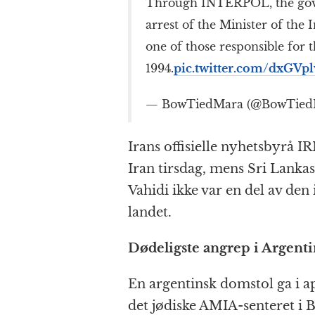
Through INTERPOL, the go
arrest of the Minister of the 
one of those responsible for 
1994.
pic.twitter.com/dxGVp
— BowTiedMara (@BowTied
Irans offisielle nyhetsbyrå IR
Iran tirsdag, mens Sri Lanka
Vahidi ikke var en del av de
landet.
Dødeligste angrep i Argenti
En argentinsk domstol ga i ap
det jødiske AMIA-senteret i B