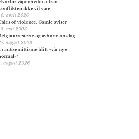
Hvorfor våpenhvilen i Iran-
konflikten ikke vil vare
10. april 2026
Tales of violence: Gamle aviser
15. mai 2003
Belgia arresterte og avhørte onsdag
27. august 2003
Er antisemittisme blitt «vår nye
normal»?
4. august 2026