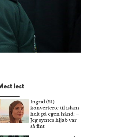
Mest lest
Ingrid (21)
konverterte til islam
helt på egen hånd: –
Jeg syntes hijab var
så fint