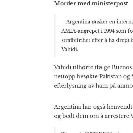
k
r
Morder med ministerpost
– Argentina ønsker en interna
AMIA-angrepet i 1994 som forts
straffefrihet efter å ha dre
Vahidi.
Vahidi tilhørte ifølge Buenos
nettopp besøkte Pakistan og S
efterlysning av ham på anmo
Argentina har også henvendt s
og bedt dem om å arrestere V