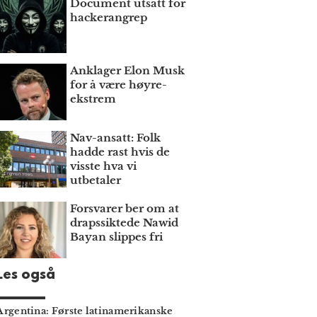
Document utsatt for
hackerangrep
Anklager Elon Musk
for å være høyre­
ekstrem
Nav-ansatt: Folk
hadde rast hvis de
visste hva vi
utbetaler
Forsvarer ber om at
draps­siktede Nawid
Bayan slippes fri
Les også
Argentina: Første latin­amerikanske