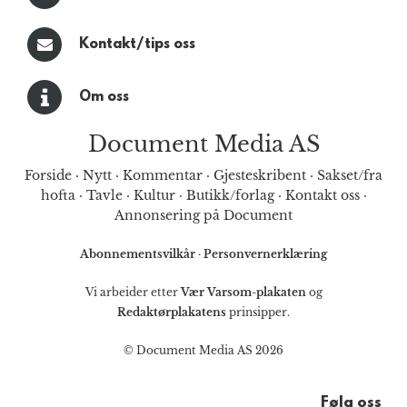
Kontakt/tips oss
Om oss
Document Media AS
Forside
·
Nytt
·
Kommentar
·
Gjesteskribent
·
Sakset/fra
hofta
·
Tavle
·
Kultur
·
Butikk/forlag
·
Kontakt oss
·
Annonsering på Document
Abonnementsvilkår
·
Personvernerklæring
Vi arbeider etter
Vær Varsom-plakaten
og
Redaktørplakatens
prinsipper.
© Document Media AS 2026
Følg oss