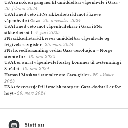
USA sa nok en gang nei til umiddelbar våpenhvile i Gaza
-
20. februar 2024
USA la ned veto i FNs sikkerhetsråd mot å kreve
20. november 2024
våpenhvile i Gaza
-
USA la ned veto mot våpenhvilekrav i Gaza i FNs
4. juni 2025
sikkerhetsråd
-
FNs sikkerhetsråd krever umiddelbar våpenhvile og
25. mars 2024
frigivelse av gisler
-
FNs hovedforsamling vedtar Gaza-resolusjon – Norge
13. juni 2025
stemte for
-
USA ber om at våpenhvile­forslag kommer til avstemning i
10. juni 2024
S-rådet
-
26. oktober
Hamas i Moskva i samtaler om Gaza-gisler
-
2023
USAs forsvarssjef til israelsk motpart: Gaza-dødstall er for
26. mars 2024
høyt
-
Støtt oss