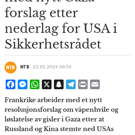
g
forslag etter
a
t
nederlag for USA i
i
o
n
Sikkerhetsrådet
23.03.2024 00:56
NTB
F
M
W
X
S
T
P
E
a
e
h
n
el
ri
m
Frankrike arbeider med et nytt
c
ss
at
a
e
n
ai
resolusjonsforslag om våpenhvile og
e
e
s
p
g
t
l
løslatelse av gisler i Gaza etter at
b
n
A
c
r
Russland og Kina stemte ned USAs
o
g
p
h
a