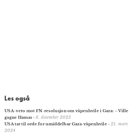
Les også
USA-veto mot FN-resolusjon om våpenhvile i Gaza: – Ville
8. desember 2023
gagne Hamas
-
21. mars
USA tar til orde for umiddelbar Gaza-våpenhvile
-
2024