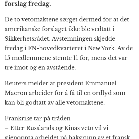
forslag fredag.
o
e
p
at
m
k
r
De to vetomaktene sørget dermed for at det
amerikanske forslaget ikke ble vedtatt i
Sikkerhetsrådet. Avstemningen skjedde
fredag i FN-hovedkvarteret i New York. Av de
15 medlemmene stemte 11 for, mens det var
tre imot og en avstående.
Reuters melder at president Emmanuel
Macron arbeider for å få til en ordlyd som
kan bli godtatt av alle vetomaktene.
Frankrike tar på tråden
– Etter Russlands og Kinas veto vil vi
gjenoppta arbeidet på bakgrunn av et fransk