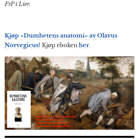
FrP i Lier.
Kjøp «
Dumhetens anatomi
» av Olavus
Norvegicus!
Kjøp eboken
her
.