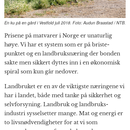
En ku på en gård i Vestfold juli 2018. Foto: Audun Braastad / NTB.
Prisene på matvarer i Norge er unaturlig
høye. Vi har et system som er på briste­
punktet og en landbruks­næring der bonden
sakte men sikkert dyttes inn i en økonomisk
spiral som kun går nedover.
Landbruket er en av de viktigste næringene vi
har i landet, både med tanke på sikkerhet og
selvforsyning. Landbruk og landbruks­
industri syssel­setter mange. Mat og energi er
to livs­nødvendig­heter for at vi som