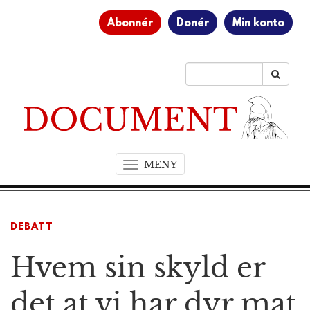
Abonnér
Donér
Min konto
MENY
T
o
g
g
DEBATT
l
e
Hvem sin skyld er
n
a
v
det at vi har dyr mat
i