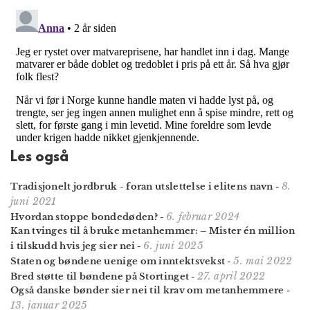
Les også
8.
Tradisjonelt jordbruk - foran utslettelse i elitens navn
-
juni 2021
6. februar 2024
Hvordan stoppe bondedøden?
-
Kan tvinges til å bruke metan­hemmer: – Mister én million
6. juni 2025
i tilskudd hvis jeg sier nei
-
5. mai 2022
Staten og bøndene uenige om inntektsvekst
-
27. april 2022
Bred støtte til bøndene på Stortinget
-
Også danske bønder sier nei til krav om metan­hemmere
-
13. januar 2025