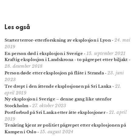
Les også
24. mai
Starter terror-etterforskning av eksplosjon i Lyon
-
2019
15. september 2021
En person død i eksplosjon i Sverige
-
Kraftig eksplosjon i Landskrona - to pågrepet etter biljakt
-
28. desember 2018
23. juni
Person døde etter eksplosjon på flåte i Stranda
-
2023
21.
Tre drept i den åttende eksplosjonen på Sri Lanka
-
april 2019
Ny eksplosjon i Sverige – denne gang like utenfor
27. oktober 2023
Stockholm
-
21. april
Portforbud på Sri Lanka etter åtte eksplosjoner
-
2019
Tenåring kjent av politiet pågrepet etter eksplosjonen på
15. august 2024
Kampen i Oslo
-