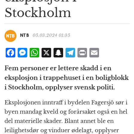
g
Stockholm
a
t
i
o
05.03.2024 01:35
NTB
n
F
M
W
X
S
T
P
E
a
e
h
n
el
ri
m
Fem personer er lettere skadd i en
c
ss
at
a
e
n
ai
eksplosjon i trappehuset i en boligblokk
e
e
s
p
g
t
l
i Stockholm, opplyser svensk politi.
b
n
A
c
r
o
g
p
h
a
Eksplosjonen inntraff i bydelen Fagersjö sør i
o
e
p
at
m
byen mandag kveld og forårsaket også en hel
k
r
del materielle skader. Blant annet ble en
leilighetsdør og vinduer ødelagt, opplyser