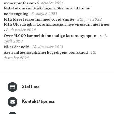
6. oktober 2024
mener professor
-
Nakstad om smitteøkningen: Skal mye til for ny
3. august 2021
nedstengning
-
22. juni 2022
FHI: Flere legges inn med covid-smitte
-
FHI: Uforutsigbar koronasituasjon, nye virusvarianter truer
8. desember 2022
-
1.
Over 51.000 har meldt inn mulige korona-symptomer
-
april 2020
15. desember 2021
Nå er det nok!
-
12.
Årets influensa­vaksine: Et gedigent bomskudd
-
desember 2022
Støtt oss
Kontakt/tips oss