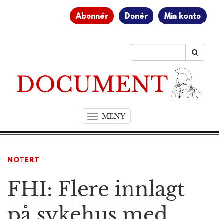
Abonnér
Donér
Min konto
MENY
T
o
g
g
NOTERT
l
e
FHI: Flere innlagt
n
a
v
på sykehus med
i