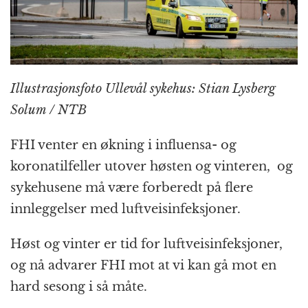
k
r
Illustrasjonsfoto Ullevål sykehus: Stian Lysberg
Solum / NTB
FHI venter en økning i influensa- og
koronatilfeller utover høsten og vinteren, og
sykehusene må være forberedt på flere
innleggelser med luftveisinfeksjoner.
Høst og vinter er tid for luftveisinfeksjoner,
og nå advarer FHI mot at vi kan gå mot en
hard sesong i så måte.